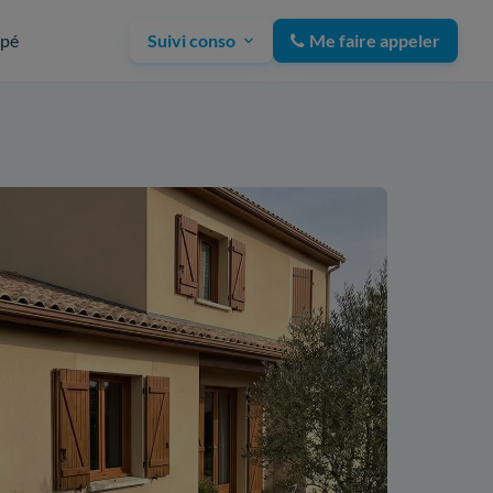
upé
Suivi conso
Me faire appeler