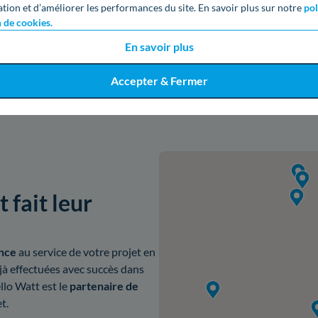
ation et d’améliorer les performances du site. En savoir plus sur notre
pol
Obtenir un devis gratuit
n de cookies.
En savoir plus
Accepter & Fermer
 fait leur
nce
au service de votre projet en
à effectuées avec succès dans
ello Watt est le
partenaire de
t.