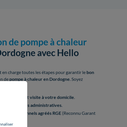
ion de pompe à chaleur
ordogne avec Hello
 en charge toutes les étapes pour garantir le
bon
on de
pompe à chaleur en Dordogne
. Soyez
!
 équipement et
visite à votre domicile
.
is et
formalités administratives
.
u de
professionnels
agréés
RGE
(Reconnu Garant
nnaliser