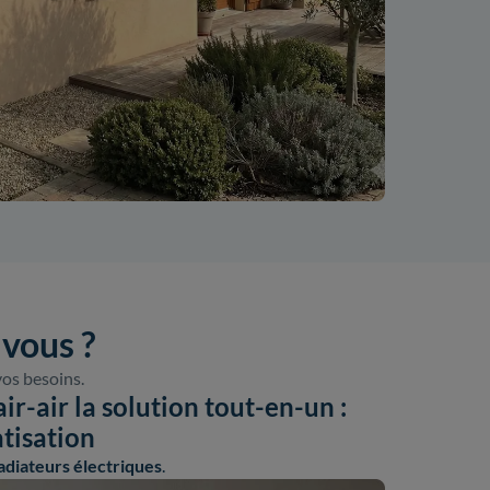
 vous ?
vos besoins.
r-air la solution tout-en-un :
atisation
adiateurs électriques
.