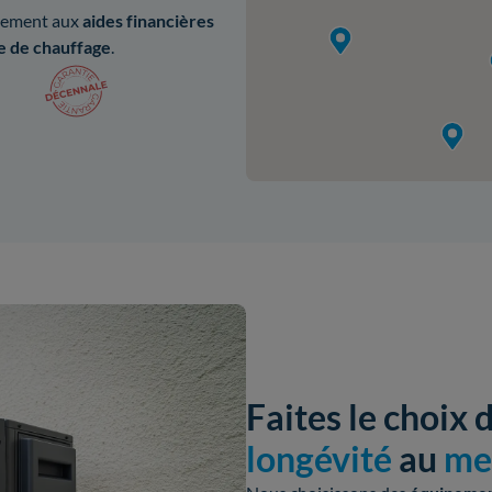
ilement aux
aides
financières
e de chauffage
.
Faites le choix 
longévité
au
mei