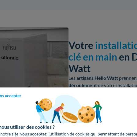
Votre
installat
clé en main
en D
Watt
Les
artisans Hello Watt
prennent
déroulement
de votre
installati
tranquille, ils s'occupent de tout 
ns accepter
Dimensionnement
de votre
Déduction des aides
du dev
Installation par notre résea
us utiliser des cookies ?
de l'Environnement).
 notre site, vous acceptez l’utilisation de cookies qui permettent de perso