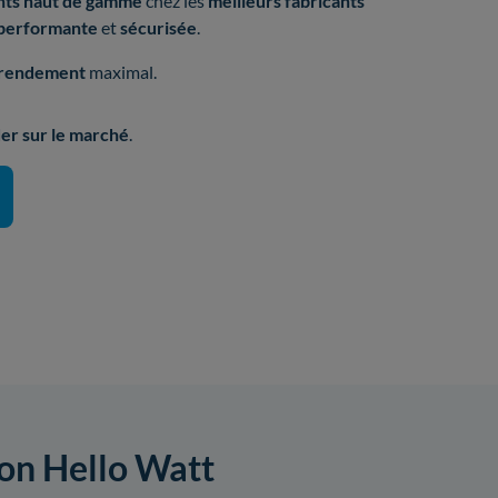
ts haut de gamme
chez les
meilleurs fabricants
 performante
et
sécurisée
.
rendement
maximal.
er sur le marché
.
ion Hello Watt