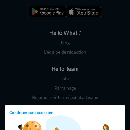
Hello What ?
Blog
L'équipe de rédaction
Hello Team
Jobs
Parrainage
Rejoindre notre réseau d'artisans
Continuer sans accepter
Hello !
09 75 18 60 60
(8h-21h)