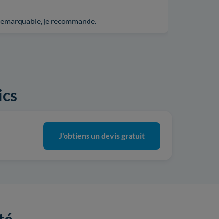
é remarquable, je recommande.
ics
J'obtiens un devis gratuit
té