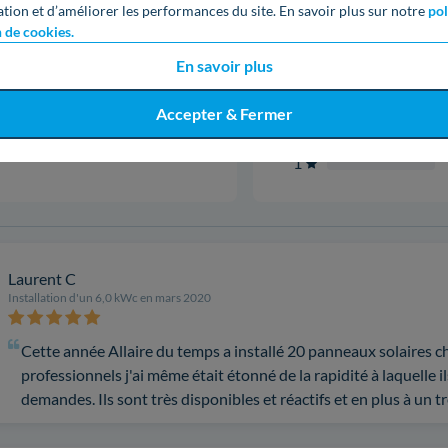
ation et d’améliorer les performances du site. En savoir plus sur notre
pol
n de cookies.
En savoir plus
5
4
5,0
Accepter & Fermer
3
5 avis
2
1
Laurent C
Installation d'un 6,0 kWc en mars 2020
Cette année Allaire du temps a installé 20 panneaux solaires ch
professionnels j'ai même était étonné de la rapidité à laquelle 
demandes. Ils sont très disponibles et réactifs et en plus à un tr