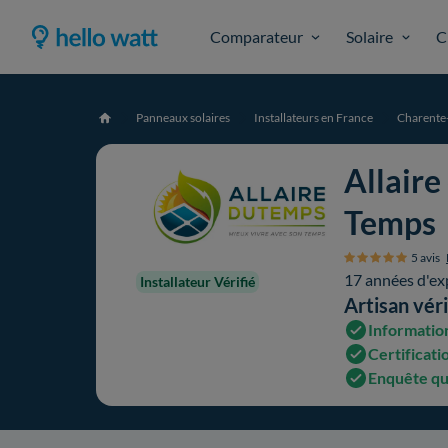
Comparateur
Solaire
C
Panneaux solaires
Installateurs en France
Charente
Accueil
Allaire
Temps
5 avis
17 années d'ex
Installateur Vérifié
Artisan véri
Information
Certificati
Enquête qu