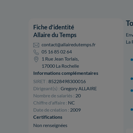
To
Fiche d'identité
Allaire du Temps
Env
La 
contact@allairedutemps.fr
05 16 85 02 64
1 Rue Jean Torlais,
17000 La Rochelle
Informations complémentaires
SIRET :
85228498300016
Dirigeant(s) :
Gregory ALLAIRE
Nombre de salariés :
20
Chiffre d'affaire :
NC
Date de création :
2009
Certifications
Non renseignées