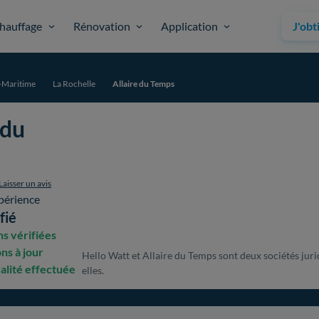
hauffage
Rénovation
Application
J'obt
-Maritime
La Rochelle
Allaire du Temps
 du
Laisser un avis
périence
fié
s vérifiées
ons à jour
Hello Watt et Allaire du Temps sont deux sociétés juri
alité effectuée
elles.