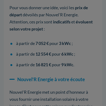
Pour vous donner une idée, voici les
prix de
départ
dévoilés par Nouvel'R Energie.
Attention, ces prix sont
indicatifs
et
évoluent
selon votre projet
:
à partir de
7 052 €
pour
3 kWc
;
à partir de
12 554 €
pour
6 kWc
;
à partir de
16 821 €
pour
9 kWc
.
Nouvel'R Energie à votre écoute
Nouvel'R Energie met un point d’honneur à
vous fournir une installation solaire à votre