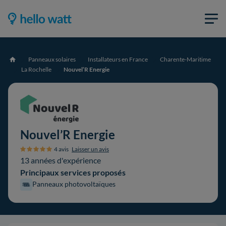
Panneaux solaires
Installateurs en France
Charente-Maritime
Accueil
La Rochelle
Nouvel’R Energie
Nouvel’R Energie
4 avis
Laisser un avis
13 années d'expérience
Principaux services proposés
Panneaux photovoltaïques