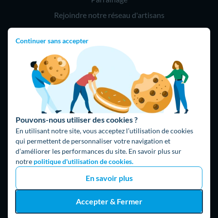
Rejoindre notre réseau d'artisans
Continuer sans accepter
Hello !
09 75 18 60 60
(8h-21h)
75018 Paris
Pouvons-nous utiliser des cookies ?
En utilisant notre site, vous acceptez l’utilisation de cookies
qui permettent de personnaliser votre navigation et
d’améliorer les performances du site. En savoir plus sur
Fait avec ⚡ par Hello Watt
notre
politique d'utilisation de cookies.
© 2026 Hello Watt |
CGU
|
Mentions légales
|
Données
En savoir plus
personnelles
|
Cookies
|
Méthodologie et fonctionnement du
comparateur
|
Traitement des avis
Accepter & Fermer