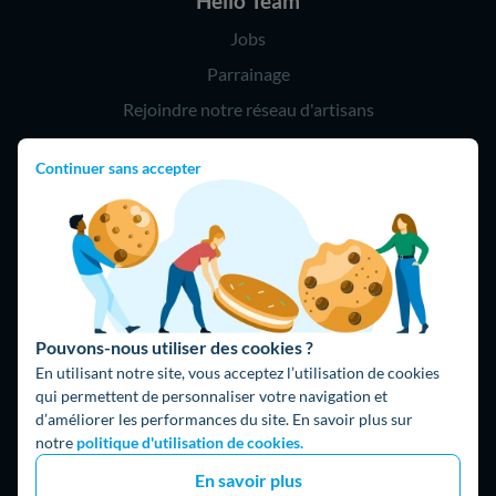
Hello Team
Jobs
Parrainage
Rejoindre notre réseau d'artisans
Continuer sans accepter
Hello !
09 75 18 60 60
(8h-21h)
75018 Paris
Pouvons-nous utiliser des cookies ?
En utilisant notre site, vous acceptez l’utilisation de cookies
qui permettent de personnaliser votre navigation et
d’améliorer les performances du site. En savoir plus sur
Fait avec ⚡ par Hello Watt
notre
politique d'utilisation de cookies.
© 2026 Hello Watt |
CGU
|
Mentions légales
|
Données
En savoir plus