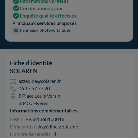
Informations vérifiées
Certifications à jour
Enquête qualité effectuée
Principaux services proposés
Panneaux photovoltaïques
Fiche d'identité
SOLAREN
azzedine@solaren.fr
06 17 57 77 20
5 Place Louis Versin,
83400 Hyères
Informations complémentaires
SIRET :
99531368100018
Dirigeant(s) :
Azzédine Zouitene
Nombre de salariés :
4