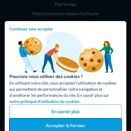
Parrainage
Rejoindre notre réseau d'artisans
Continuer sans accepter
Hello !
09 75 18 60 60
(8h-21h)
75018 Paris
Pouvons-nous utiliser des cookies ?
En utilisant notre site, vous acceptez l’utilisation de cookies
qui permettent de personnaliser votre navigation et
d’améliorer les performances du site. En savoir plus sur
Fait avec ⚡ par Hello Watt
notre
politique d'utilisation de cookies.
© 2026 Hello Watt |
CGU
|
Mentions légales
|
Données
En savoir plus
personnelles
|
Cookies
|
Méthodologie et fonctionnement du
comparateur
|
Traitement des avis
Accepter & Fermer