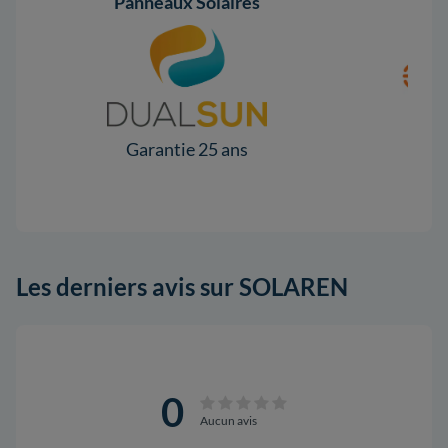
Panneaux Solaires
Garantie 25 ans
Gar
Les derniers avis sur SOLAREN
0
Aucun avis