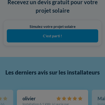
Recevez un devis gratuit pour votre
projet solaire
Simulez votre projet solaire
C'est parti !
Les derniers avis sur les installateurs
olivier
Ma
FE66
Installation 6,1 kWc à Laurie par
Insta