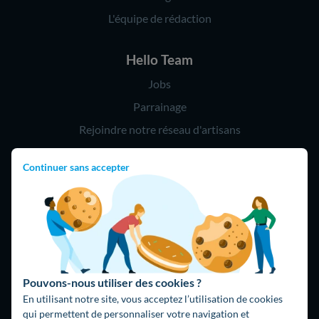
L'équipe de rédaction
Hello Team
Jobs
Parrainage
Rejoindre notre réseau d'artisans
Continuer sans accepter
Hello !
09 75 18 60 60
(8h-21h)
75018 Paris
Pouvons-nous utiliser des cookies ?
En utilisant notre site, vous acceptez l’utilisation de cookies
qui permettent de personnaliser votre navigation et