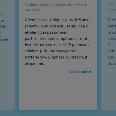
Optimisation Habitat Energie - OHE en
Gâtin
mai 2026
déce
ux
Client chez eux depuis plus de 8 ans,
Prof
ion!
j'émets un nouvel avis... toujours à 5
parf
faire
étoiles ! Ces passionnés
produ
i
particulièrement compétents m'ont
cons
hange
installé une centrale de 19 panneaux
L'in
solaires, puis une sauvegarde
coffr
batterie 5kw Emphase, du très haut
L'éq
de gamme. …
doss
Lire la suite