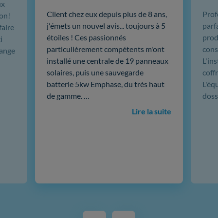
ux
Client chez eux depuis plus de 8 ans,
Prof
ion!
j'émets un nouvel avis... toujours à 5
parf
faire
étoiles ! Ces passionnés
produ
i
particulièrement compétents m'ont
cons
hange
installé une centrale de 19 panneaux
L'in
solaires, puis une sauvegarde
coffr
batterie 5kw Emphase, du très haut
L'éq
de gamme. …
doss
Lire la suite