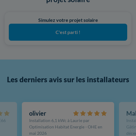
Simulez votre projet solaire
C'est parti !
Les derniers avis sur les installateurs
olivier
Ma
FE66
Installation 6,1 kWc à Laurie par
Insta
Optimisation Habitat Energie - OHE en
Gâtin
mai 2026
déce