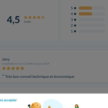
5
4
4,5
3
4 avis
2
1
Jany
Installation d'un 3,0 kWc en juin 2019
Très bon conseil technique et économique
Lucas Bs
ns accepter
Installation d'un 3,0 kWc en janvier 2019