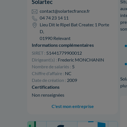
Solartec
Sit
aux
contact@solartecfrance.fr
int
04 74 23 14 11
pre
Lieu Dit le Ripel Bat Createc 1 Porte
son
D,
01990 Relevant
Informations complémentaires
SIRET :
51441779900012
Dirigeant(s) :
Frederic MONCHANIN
Nombre de salariés :
5
Chiffre d'affaire :
NC
Sol
Date de création :
2009
plu
Certifications
Non renseignées
C'est mon entreprise
Votre projet de rénovation