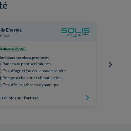
té
lis Energie
Sarl Gallet
Gleizé
Confrançon
stallateur vérifié
Principaux s
incipaux services proposés
Panneaux
Panneaux photovoltaïques
Pompe à 
Chauffage et/ou eau chaude solaire
Chauffe
Pompe à chaleur et climatisation
Chauffe-eau thermodynamique
Plus d'infos s
us d'infos sur l'artisan