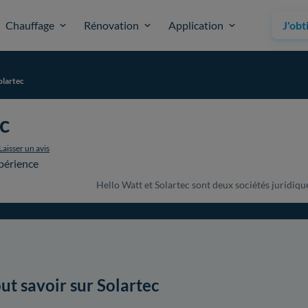
Chauffage
Rénovation
Application
J'obt
olartec
c
Laisser un avis
périence
Hello Watt et Solartec sont deux sociétés juridique
ut savoir sur Solartec