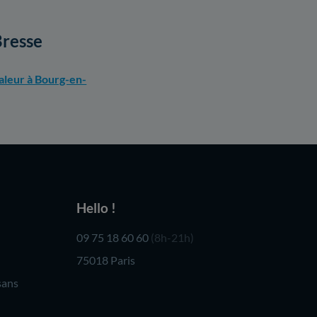
Bresse
aleur à Bourg-en-
Hello !
09 75 18 60 60
(8h-21h)
75018 Paris
sans