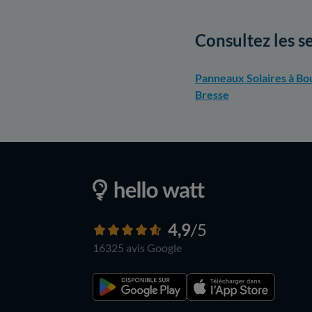
Consultez les s
Panneaux Solaires à Bo
Bresse
4,9
/5
16325 avis
Google