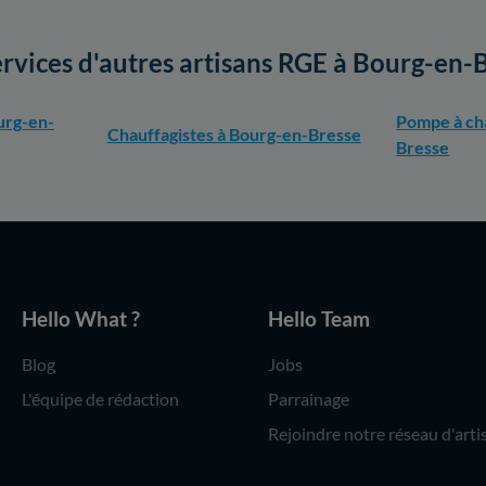
ervices d'autres artisans RGE à Bourg-en-
urg-en-
Pompe à ch
Chauffagistes à Bourg-en-Bresse
Bresse
Hello What ?
Hello Team
Blog
Jobs
L'équipe de rédaction
Parrainage
Rejoindre notre réseau d'arti