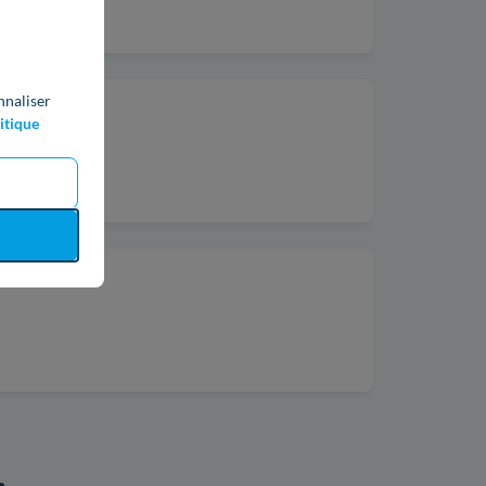
nnaliser
itique