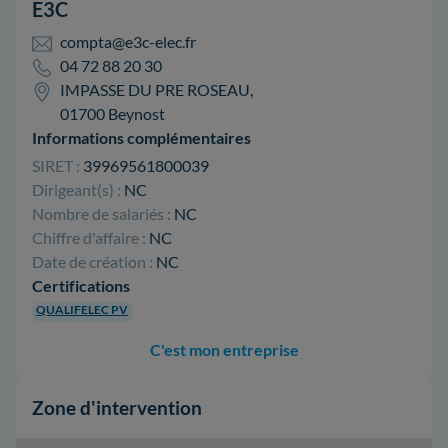
E3C
compta@e3c-elec.fr
04 72 88 20 30
IMPASSE DU PRE ROSEAU,
01700 Beynost
Informations complémentaires
SIRET :
39969561800039
Dirigeant(s) :
NC
Nombre de salariés :
NC
Chiffre d'affaire :
NC
Date de création :
NC
Certifications
QUALIFELEC PV
C'est mon entreprise
Zone d'intervention