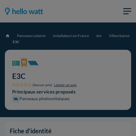
Panneaux solaires
Installateurs en France
Ain
Villeurbanne
Accueil
E3C
E3C
(Aucun avis)
Laisser un avis
Principaux services proposés
Panneaux photovoltaïques
Fiche d'identité