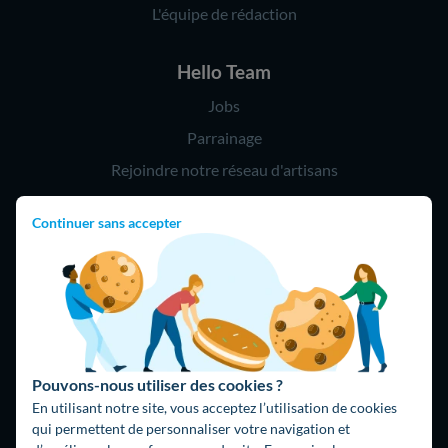
L'équipe de rédaction
Hello Team
Jobs
Parrainage
Rejoindre notre réseau d'artisans
Continuer sans accepter
Hello !
09 75 18 60 60
(8h-21h)
75018 Paris
Pouvons-nous utiliser des cookies ?
En utilisant notre site, vous acceptez l’utilisation de cookies
qui permettent de personnaliser votre navigation et