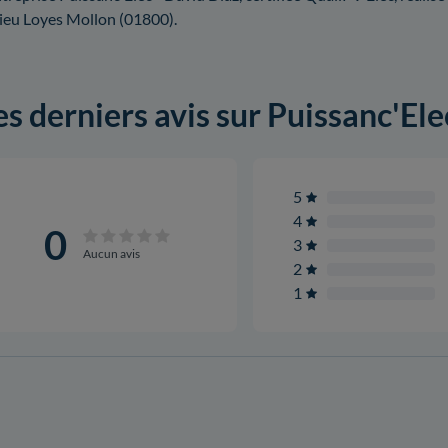
lieu Loyes Mollon (01800).
es derniers avis sur Puissanc'Ele
5
4
0
3
Aucun avis
2
1