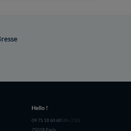
Bresse
Hello !
09 75 18 60 60
(8h-21h)
75018 Paris