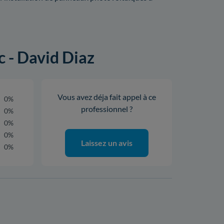
c - David Diaz
Vous avez déja fait appel à ce
0%
professionnel ?
0%
0%
0%
Laissez un avis
0%