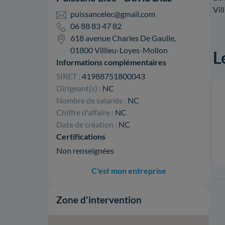
Vil
puissancelec@gmail.com
06 88 83 47 82
618 avenue Charles De Gaulle,
01800 Villieu-Loyes-Mollon
L
Informations complémentaires
SIRET :
41988751800043
Dirigeant(s) :
NC
Nombre de salariés :
NC
Chiffre d'affaire :
NC
Date de création :
NC
Certifications
Non renseignées
C'est mon entreprise
Zone d'intervention