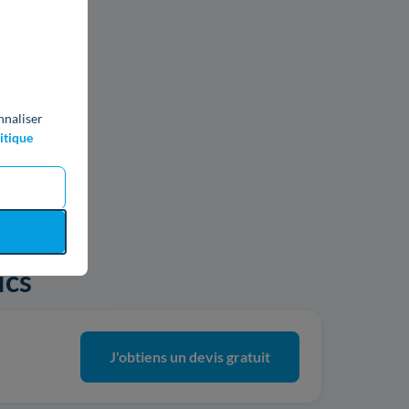
nnaliser
itique
ics
J'obtiens un devis gratuit