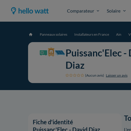
Comparateur
Solaire
Panneaux solaires
Installateurs en France
Ain
V
Accueil
Puissanc'Elec -
Diaz
(Aucun avis)
Laisser un avis
To
Fiche d'identité
Puissanc'Elec - David Diaz
L'e