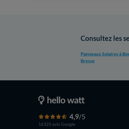
Consultez les s
Panneaux Solaires à Bo
Bresse
4,9
/5
16325 avis
Google