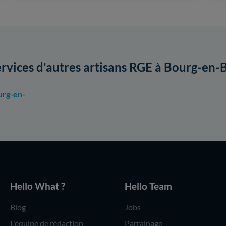
ervices d'autres artisans RGE à Bourg-en-
urg-en-
Hello What ?
Hello Team
Blog
Jobs
L'équipe de rédaction
Parrainage