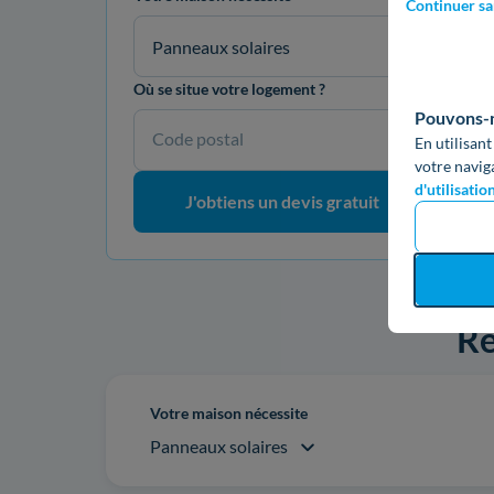
Continuer sa
Panneaux solaires
Où se situe votre logement ?
Pouvons-no
Code postal
En utilisant
votre navig
d'utilisatio
J'obtiens un devis gratuit
Re
Votre maison nécessite
Panneaux solaires