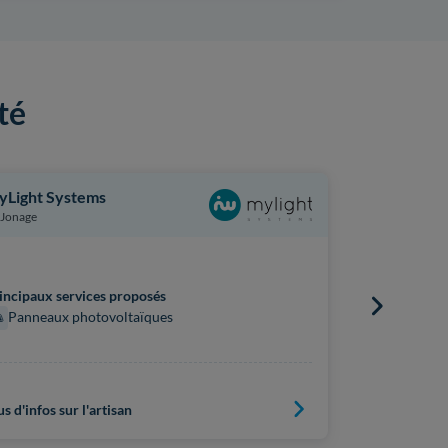
té
yLight Systems
Rhône Sola
Jonage
Décines-Ch
installateur vé
incipaux services proposés
Principaux s
Panneaux photovoltaïques
Panneaux
Borne de
Plus d'infos s
us d'infos sur l'artisan