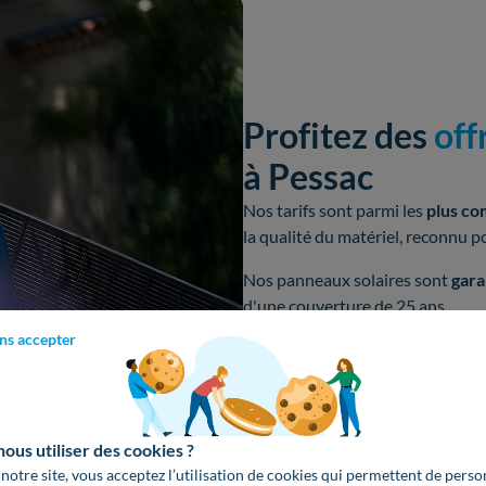
Profitez des
off
à Pessac
Nos tarifs sont parmi les
plus co
la qualité du matériel, reconnu p
Nos panneaux solaires sont
gara
d'une couverture de 25 ans.
ns accepter
Obtenir un devis gratuit
us utiliser des cookies ?
 notre site, vous acceptez l’utilisation de cookies qui permettent de perso