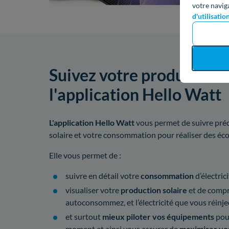
votre navig
d'utilisatio
Suivez votre production 
l'application Hello Watt
L'application Hello Watt
vous permet de suivre préc
solaire et votre consommation pour réaliser des é
Elle vous permet de :
suivre en détail votre
consommation
d’électrici
visualiser votre
production solaire
et de compre
autoconsommez, et l’électricité que vous réinjec
et surtout
mieux piloter vos équipements
pou
moment et ainsi vous assurer de
maximiser vo