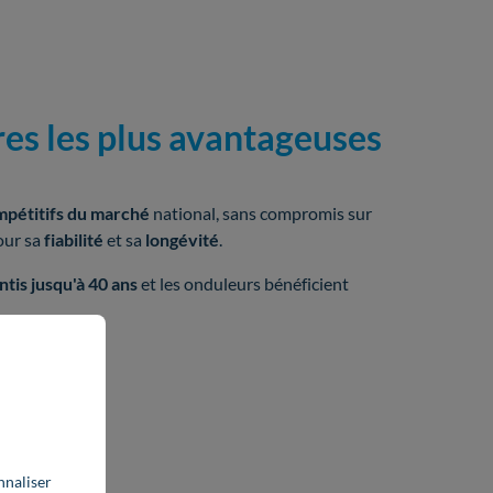
res les plus avantageuses
mpétitifs du marché
national, sans compromis sur
our sa
fiabilité
et sa
longévité
.
ntis jusqu'à 40 ans
et les onduleurs bénéficient
nnaliser