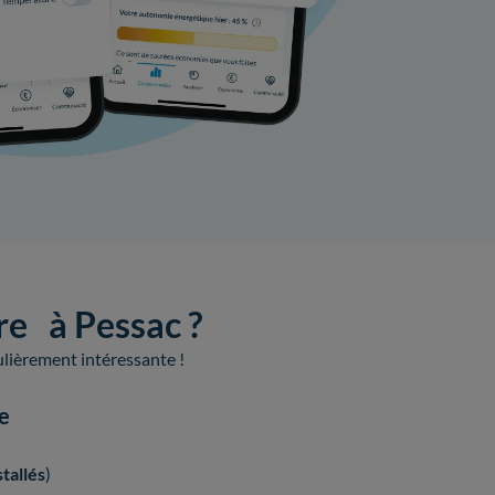
ire à Pessac ?
culièrement intéressante !
ue
tallés
)