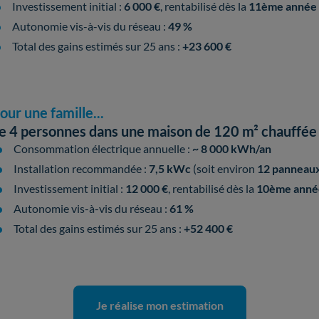
Investissement initial :
6 000 €
, rentabilisé dès la
11ème année
Autonomie vis-à-vis du réseau :
49 %
Total des gains estimés sur 25 ans :
+23 600 €
our une famille...
e 4 personnes dans une maison de 120 m² chauffée à
Consommation électrique annuelle :
~ 8 000 kWh/an
Installation recommandée :
7,5 kWc
(soit environ
12 panneaux 
Investissement initial :
12 000 €
, rentabilisé dès la
10ème anné
Autonomie vis-à-vis du réseau :
61 %
Total des gains estimés sur 25 ans :
+52 400 €
Je réalise mon estimation