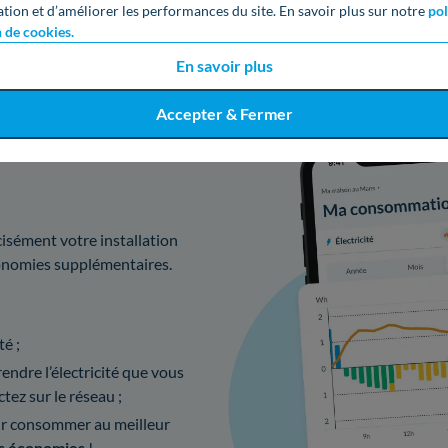
ation et d’améliorer les performances du site. En savoir plus sur notre
pol
n de cookies.
En savoir plus
Accepter & Fermer
solaire avec
isément votre installation
conomies supplémentaires.
té ;
ndre l’électricité que vous
tez sur le réseau ;
r consommer au meilleur
s économies
!