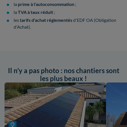
la
prime à l'autoconsommation
;
la
TVA à taux réduit
;
les
tarifs d'achat réglementés
d'EDF OA (Obligation
d'Achat).
Il n’y a pas photo : nos chantiers sont
les plus beaux !