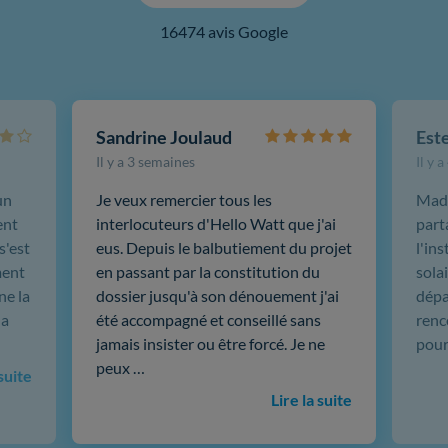
16474 avis Google
Sandrine Joulaud
Est
Il y a 3 semaines
Il y 
un
Je veux remercier tous les
Mada
ent
interlocuteurs d'Hello Watt que j'ai
part
s'est
eus. Depuis le balbutiement du projet
l'in
ment
en passant par la constitution du
sola
ne la
dossier jusqu'à son dénouement j'ai
dépar
 a
été accompagné et conseillé sans
renc
jamais insister ou être forcé. Je ne
pour
peux …
 suite
Lire la suite