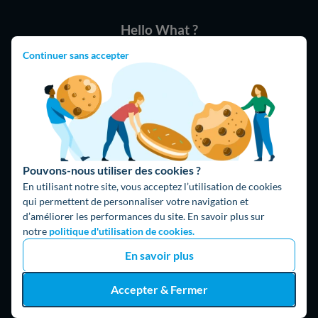
Hello What ?
Blog
Continuer sans accepter
L'équipe de rédaction
Hello Watt Espagne
Hello Team
Jobs
Parrainage
Pouvons-nous utiliser des cookies ?
Rejoindre notre réseau d'artisans
En utilisant notre site, vous acceptez l’utilisation de cookies
qui permettent de personnaliser votre navigation et
Hello !
d’améliorer les performances du site. En savoir plus sur
notre
politique d'utilisation de cookies.
09 75 18 60 60
(8h-21h)
En savoir plus
75018 Paris
Accepter & Fermer