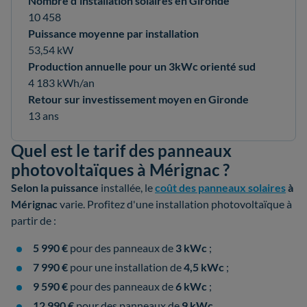
Nombre d’installation solaires en Gironde
10 458
Puissance moyenne par installation
53,54 kW
Production annuelle pour un 3kWc orienté sud
4 183 kWh/an
Retour sur investissement moyen en Gironde
13 ans
Quel est le tarif des panneaux
photovoltaïques à Mérignac ?
Selon la
puissance
installée, le
coût des panneaux solaires
à
Mérignac
varie. Profitez d'une installation photovoltaïque à
partir de :
5 990 €
pour des panneaux de
3 kWc
;
7 990 €
pour une installation de
4,5 kWc
;
9 590 €
pour des panneaux de
6 kWc
;
12 990 €
pour des panneaux de
9 kWc
.