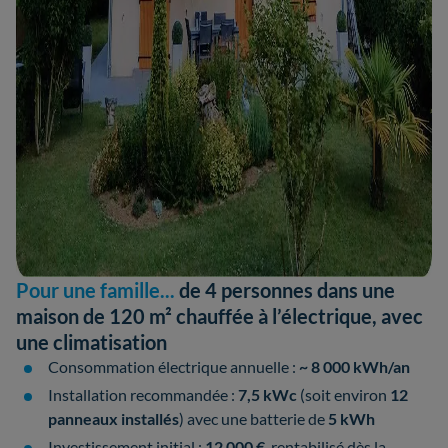
Pour une famille...
de 4 personnes dans une
maison de 120 m² chauffée à l’électrique, avec
une climatisation
Consommation électrique annuelle :
~ 8 000 kWh/an
Installation recommandée :
7,5 kWc
(soit environ
12
panneaux installés
) avec une batterie de
5 kWh
Investissement initial :
12 000 €
, rentabilisé dès la