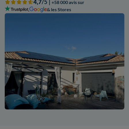
4,7
/5 |
+58 000 avis sur
,
& les Stores