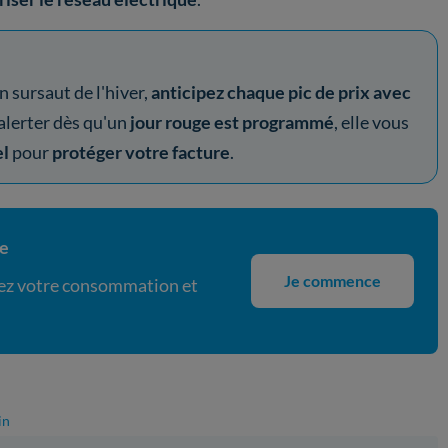
n sursaut de l'hiver,
anticipez chaque pic de prix avec
 alerter dès qu'un
jour rouge est programmé
, elle vous
el
pour
protéger votre facture
.
ie
Je commence
isez votre consommation et
in