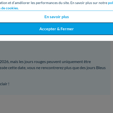
ation et d’améliorer les performances du site. En savoir plus sur notre
pol
n de cookies.
s’étalait jusqu’au 31 Août 2026 !
En savoir plus
ximum durant la période hivernale, mais je ne savais pas que le
ption EJP.
Accepter & Fermer
 2026, mais les jours rouges peuvent uniquement être
ée cette date, vous ne rencontrerez plus que des jours Bleus
lair !