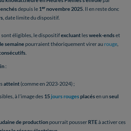
du kilowattheure en Heures Pleines s'envole
par
clenchés
depuis le
1ᵉʳ novembre 2025
. Il en reste donc
rs
, date limite du dispositif.
e
sont éligibles, le dispositif
excluant
les
week-ends
et
 de semaine
pourraient théoriquement virer au
rouge
,
 consécutifs
.
ain
:
rs
atteint
(comme en 2023-2024) ;
ibles, à l'image des
15
jours rouges
placés
en un
seul
oudaine de production
pourrait pousser
RTE
à activer ces
riser le réseau électrique
.