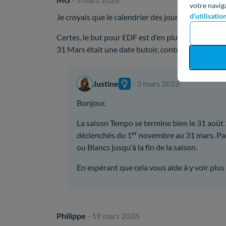
votre navig
d'utilisatio
Je croyais que le calendrier des jours EDF Tempo 
Certes, le but pour EDF est d’en plus placer le ma
31 Mars était une date butoir, contrairement à l’o
Justine
- 3 mars 2026
Bonjour,
La saison Tempo se termine bien le 31 août
er
déclenchés du 1
novembre au 31 mars. Pass
ou Blancs jusqu'à la fin de la saison.
En espérant que cela vous aide à y voir plus c
Philippe
- 19 mars 2026