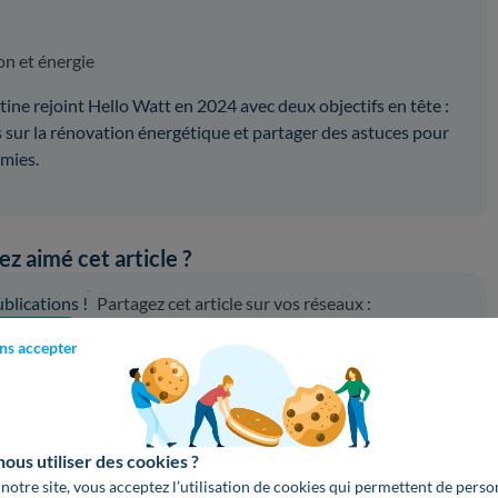
on et énergie
ine rejoint Hello Watt en 2024 avec deux objectifs en tête :
sur la rénovation énergétique et partager des astuces pour
omies.
z aimé cet article ?
lications !
Partagez cet article sur vos réseaux :
oogle
Copier le lien
ns accepter
us utiliser des cookies ?
 notre site, vous acceptez l’utilisation de cookies qui permettent de perso