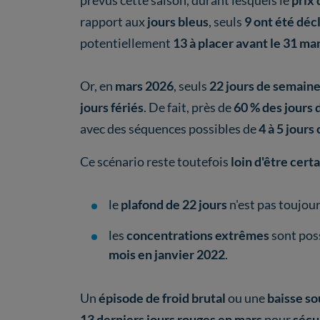
prévus cette saison, durant lesquels le
prix 
rapport aux
jours bleus
, seuls
9 ont été dé
potentiellement
13 à placer avant le 31 ma
Or, en
mars 2026
, seuls
22 jours de semain
jours fériés
. De fait, près de
60 % des jours
avec des séquences possibles de
4 à 5 jours
Ce scénario reste toutefois
loin d'être cert
le
plafond de 22 jours
n'est pas toujou
les
concentrations extrêmes
sont poss
mois en janvier 2022
.
Un
épisode de froid brutal
ou une
baisse s
13 derniers jours rouges en mars
pour
sécu