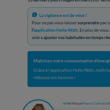
La vigilance est de mise !
Pour ne pas vous laisser
surprendre
par u
l'
application Hello Watt
. En plus de vous
aide à
ajuster vos habitudes en temps ré
Maitrisez votre consommation d'énerg
Grâce à l'application Hello Watt, maîtr
réduisez vos factures !
Vérifié par
Marie-Claire Dod