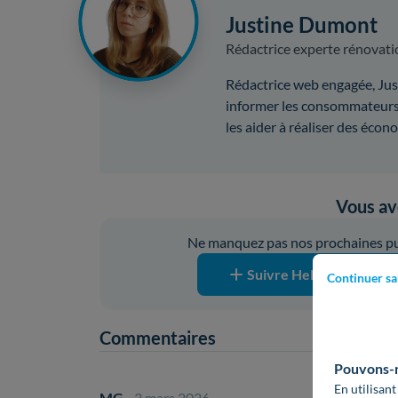
Justine Dumont
Rédactrice experte rénovati
Rédactrice web engagée, Just
informer les consommateurs 
les aider à réaliser des écon
Vous ave
Ne manquez pas nos prochaines pub
Suivre Hello Watt sur G
Continuer sa
Commentaires
Pouvons-no
En utilisant
MG
- 3 mars 2026