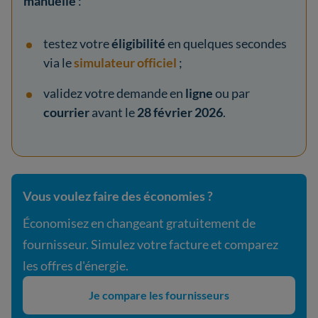
manuelle
:
testez votre
éligibilité
en quelques secondes
via le
simulateur officiel
;
validez votre demande en
ligne
ou par
courrier
avant le
28 février 2026
.
Vous voulez faire des économies ?
Économisez en changeant gratuitement de
fournisseur. Simulez votre facture et comparez
les offres d'énergie.
Je compare les fournisseurs