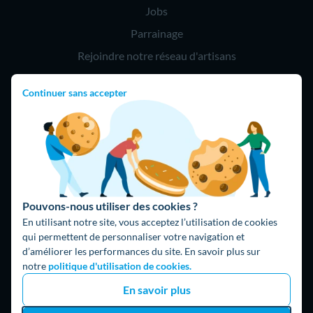
Jobs
Parrainage
Rejoindre notre réseau d'artisans
Continuer sans accepter
Hello !
09 75 18 60 60
(8h-21h)
75018 Paris
Pouvons-nous utiliser des cookies ?
En utilisant notre site, vous acceptez l’utilisation de cookies
qui permettent de personnaliser votre navigation et
d’améliorer les performances du site. En savoir plus sur
Fait avec ⚡ par Hello Watt
notre
politique d'utilisation de cookies.
© 2026 Hello Watt |
CGU
|
Mentions légales
|
Données
En savoir plus
personnelles
|
Cookies
|
Méthodologie et fonctionnement du