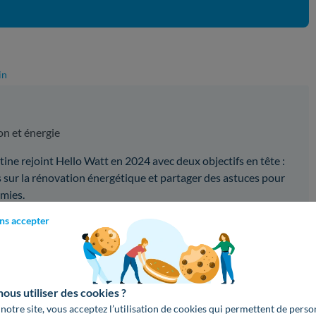
in
on et énergie
ine rejoint Hello Watt en 2024 avec deux objectifs en tête :
sur la rénovation énergétique et partager des astuces pour
omies.
ns accepter
z aimé cet article ?
lications !
Partagez cet article sur vos réseaux :
us utiliser des cookies ?
 notre site, vous acceptez l’utilisation de cookies qui permettent de perso
oogle
Copier le lien