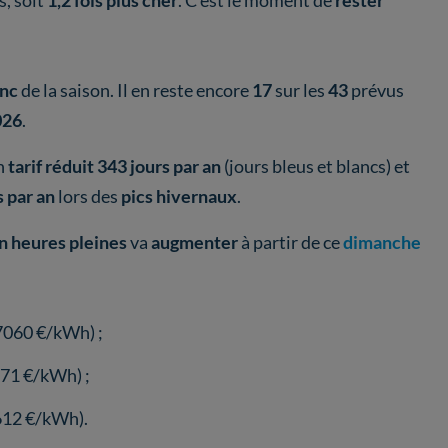
s, soit
1,2 fois plus cher
. C'est le moment de
rester
anc
de la saison. Il en reste encore
17
sur les
43
prévus
026
.
un
tarif réduit 343 jours par an
(jours bleus et blancs) et
s par an
lors des
pics hivernaux
.
en heures pleines
va
augmenter
à partir de ce
dimanche
,7060 €/kWh) ;
871 €/kWh) ;
612 €/kWh).