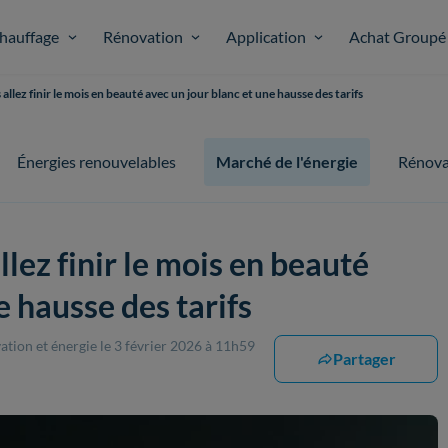
hauffage
Rénovation
Application
Achat Groupé
llez finir le mois en beauté avec un jour blanc et une hausse des tarifs
Énergies renouvelables
Marché de l'énergie
Rénova
lez finir le mois en beauté
e hausse des tarifs
ation et énergie
le 3 février 2026 à 11h59
Partager