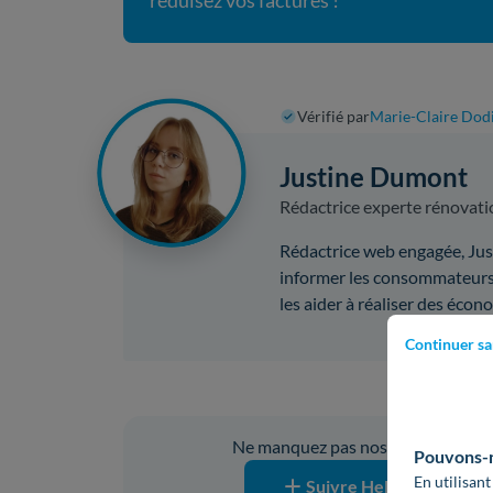
réduisez vos factures !
Vérifié par
Marie-Claire Dod
Justine Dumont
Rédactrice experte rénovati
Rédactrice web engagée, Just
informer les consommateurs 
les aider à réaliser des écon
Continuer sa
Vous ave
Ne manquez pas nos prochaines pub
Pouvons-no
En utilisant
Suivre Hello Watt sur G