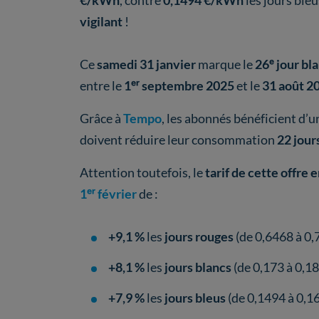
€/kWh
, contre
0,1494 €/kWh
les jours bleu
vigilant
!
Ce
samedi 31 janvier
marque le
26ᵉ jour bl
entre le
1ᵉʳ septembre 2025
et le
31 août 2
Grâce à
Tempo
, les abonnés bénéficient d’
doivent réduire leur consommation
22 jour
Attention toutefois, le
tarif de cette offre 
1ᵉʳ février
de :
+9,1 %
les
jours rouges
(de 0,6468 à 0
+8,1 %
les
jours blancs
(de 0,173 à 0,1
+7,9 %
les
jours bleus
(de 0,1494 à 0,1