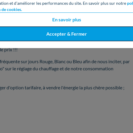
ation et d’améliorer les performances du site. En savoir plus sur notre
pol
n de cookies.
En savoir plus
Accepter & Fermer
 prix !!!
 fréquente sur jours Rouge, Blanc ou Bleu afin de nous inciter, par
yo" sur le réglage du chauffage et de notre consommation
 d'option tarifaire, à vendre l'énergie la plus chère possible ;