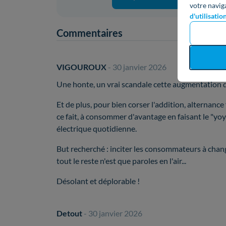
votre navig
d'utilisatio
Commentaires
VIGOUROUX
- 30 janvier 2026
Une honte, un vrai scandale cette augmentation de
Et de plus, pour bien corser l'addition, alternance
ce fait, à consommer d'avantage en faisant le "yo
électrique quotidienne.
But recherché : inciter les consommateurs à changer
tout le reste n'est que paroles en l'air...
Désolant et déplorable !
Detout
- 30 janvier 2026