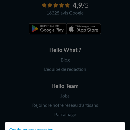
4,9
/5
16325 avis
Google
Hello What ?
Blog
L'équipe de rédaction
Hello Team
Jobs
Rejoindre notre réseau d'artisans
Parrainage
Continuer sans accepter