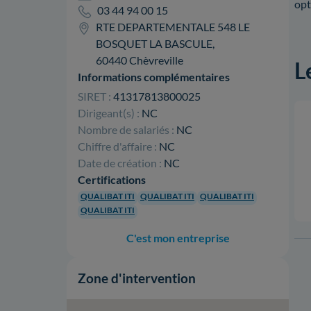
opt
03 44 94 00 15
RTE DEPARTEMENTALE 548 LE
BOSQUET LA BASCULE,
60440 Chèvreville
L
Informations complémentaires
SIRET :
41317813800025
Dirigeant(s) :
NC
Nombre de salariés :
NC
Chiffre d'affaire :
NC
Date de création :
NC
Certifications
QUALIBAT ITI
QUALIBAT ITI
QUALIBAT ITI
QUALIBAT ITI
C'est mon entreprise
Zone d'intervention