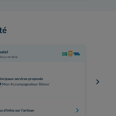
té
atel
La Constru
Sucy-en-Brie
Valenton
incipaux services proposés
Principaux s
Mon Accompagnateur Rénov'
Mon Acc
us d'infos sur l'artisan
Plus d'infos s