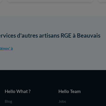
ervices d'autres artisans RGE à Beauvais
énov' à
Hello What ?
Hello Team
Blog
Jobs