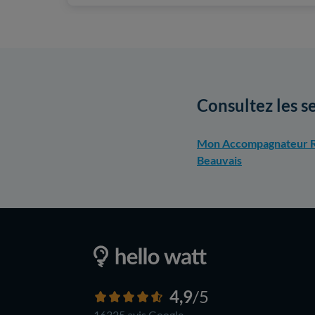
Consultez les s
Mon Accompagnateur R
Beauvais
4,9
/5
16325 avis
Google