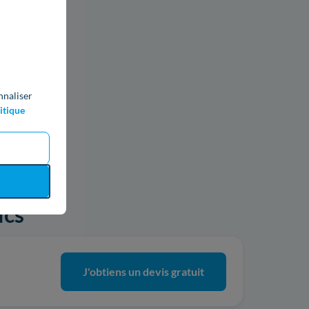
nnaliser
itique
ics
J'obtiens un devis gratuit