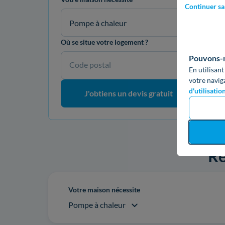
Continuer sa
Pompe à chaleur
Où se situe votre logement ?
Pouvons-no
Code postal
En utilisant
votre navig
d'utilisatio
J'obtiens un devis gratuit
Re
Votre maison nécessite
Pompe à chaleur