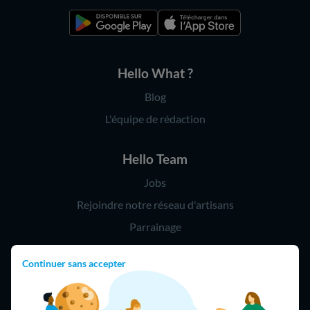
Hello What ?
Blog
L'équipe de rédaction
Hello Team
Jobs
Rejoindre notre réseau d'artisans
Parrainage
Continuer sans accepter
Hello !
09 75 18 60 60
(8h-21h)