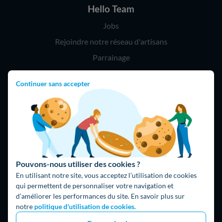
Hello Team
Jobs
Rejoindre notre réseau d'artisans
Parrainage
Continuer sans accepter
Hello !
09 75 18 60 60
(8h-21h)
75018 Paris
Pouvons-nous utiliser des cookies ?
En utilisant notre site, vous acceptez l’utilisation de cookies
qui permettent de personnaliser votre navigation et
d’améliorer les performances du site. En savoir plus sur
Fait avec ⚡ par Hello Watt
notre
politique d'utilisation de cookies.
© 2026 Hello Watt |
CGU
|
Mentions légales
|
Données