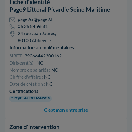
Fiche d'identité
Page9 Littoral Picardie Seine Maritime
page9cr@page9.fr
06 26 84 96 81
24 rue Jean Jaurès,
80100 Abbeville
Informations complémentaires
SIRET :
39066442300162
Dirigeant(s) :
NC
Nombre de salariés :
NC
Chiffre d'affaire :
NC
Date de création :
NC
Certifications
OPQIBI AUDIT MAISON
C'est mon entreprise
Zone d'intervention