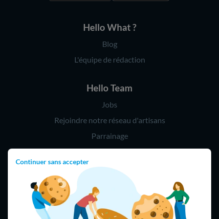
Hello What ?
Blog
L'équipe de rédaction
Hello Team
Jobs
Rejoindre notre réseau d'artisans
Parrainage
Continuer sans accepter
Hello !
09 75 18 60 60
(8h-21h)
75018 Paris