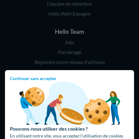
L'équipe de rédaction
Hello Watt Espagne
Hello Team
Jobs
Parrainage
Rejoindre notre réseau d'artisans
Continuer sans accepter
Hello !
09 75 18 60 60
(8h-21h)
75018 Paris
Pouvons-nous utiliser des cookies ?
En utilisant notre site, vous acceptez l’utilisation de cookies