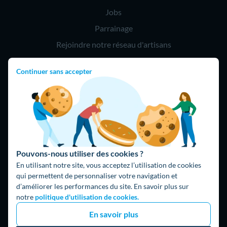
Jobs
Parrainage
Rejoindre notre réseau d'artisans
Continuer sans accepter
Hello !
09 75 18 60 60
(8h-21h)
75018 Paris
Pouvons-nous utiliser des cookies ?
En utilisant notre site, vous acceptez l’utilisation de cookies
qui permettent de personnaliser votre navigation et
d’améliorer les performances du site. En savoir plus sur
Fait avec ⚡ par Hello Watt
notre
politique d'utilisation de cookies.
© 2026 Hello Watt |
CGU
|
Mentions légales
|
Données
En savoir plus
personnelles
|
Cookies
|
Méthodologie et fonctionnement du