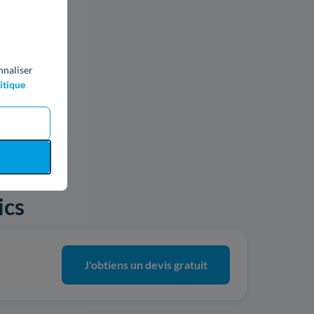
nnaliser
itique
ics
J'obtiens un devis gratuit