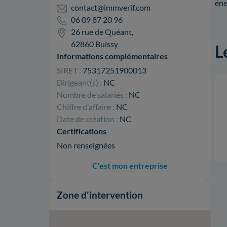
éne
contact@immverif.com
06 09 87 20 96
26 rue de Quéant,
62860 Buissy
L
Informations complémentaires
SIRET :
75317251900013
Dirigeant(s) :
NC
Nombre de salariés :
NC
Chiffre d'affaire :
NC
Date de création :
NC
Certifications
Non renseignées
C'est mon entreprise
Zone d'intervention