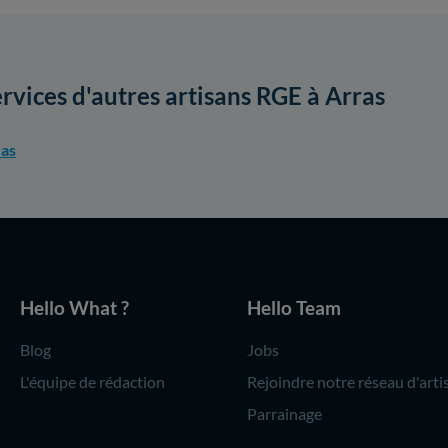
ervices d'autres artisans RGE à Arras
ras
Hello What ?
Hello Team
Blog
Jobs
L'équipe de rédaction
Rejoindre notre réseau d'arti
Parrainage