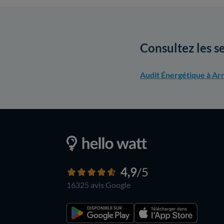
Consultez les s
Audit Énergétique à Ar
4,9
/5
16325 avis
Google