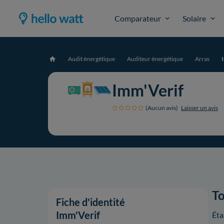
Comparateur
Solaire
Audit énergétique
Auditeur énergétique
Arras
Accueil
Imm'Verif
(Aucun avis)
Laisser un avis
To
Fiche d'identité
Imm'Verif
Éta