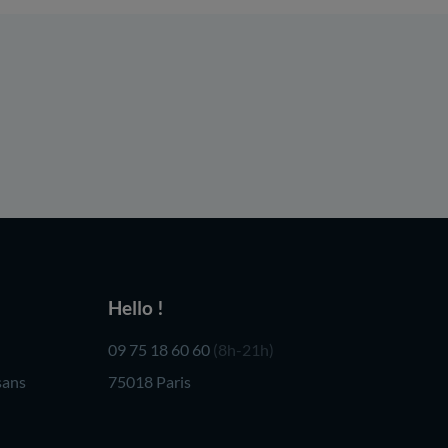
Hello !
09 75 18 60 60
(8h-21h)
sans
75018 Paris