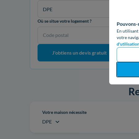
DPE
Où se situe votre logement ?
Pouvons-no
En utilisant
Code postal
votre navig
d'utilisatio
J'obtiens un devis gratuit
Re
Votre maison nécessite
DPE