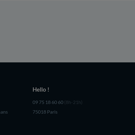
Hello !
09 75 18 60 60
(8h-21h)
sans
75018 Paris