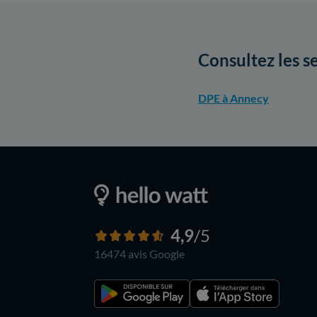
Consultez les s
DPE à Annecy
4,9
/5
16474 avis
Google