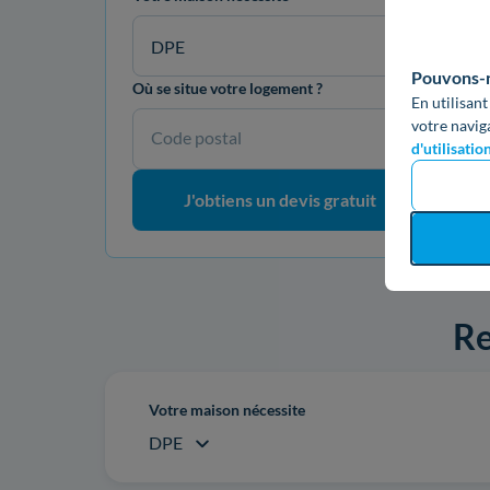
DPE
Pouvons-no
Où se situe votre logement ?
En utilisant
votre navig
Code postal
d'utilisatio
J'obtiens un devis gratuit
Re
Votre maison nécessite
DPE