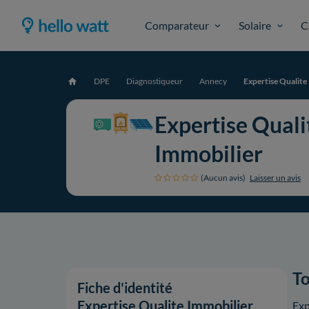
Comparateur
Solaire
C
DPE
Diagnostiqueur
Annecy
Expertise Qualite
Accueil
Expertise Quali
Immobilier
(Aucun avis)
Laisser un avis
To
Fiche d'identité
Expertise Qualite Immobilier
Exp