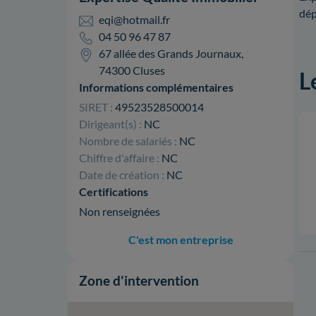
dép
eqi@hotmail.fr
04 50 96 47 87
67 allée des Grands Journaux,
74300 Cluses
L
Informations complémentaires
SIRET :
49523528500014
Dirigeant(s) :
NC
Nombre de salariés :
NC
Chiffre d'affaire :
NC
Date de création :
NC
Certifications
Non renseignées
C'est mon entreprise
Zone d'intervention