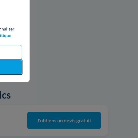
nnaliser
itique
ics
J'obtiens un devis gratuit