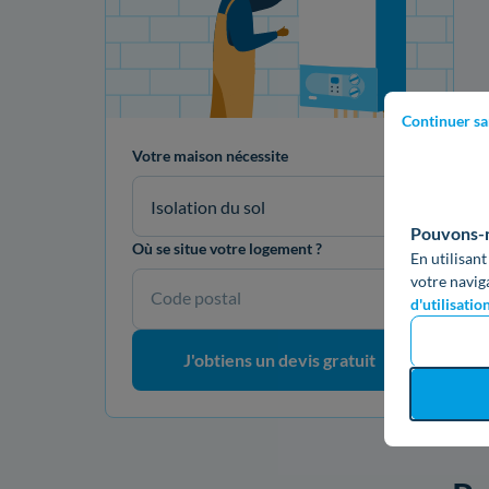
Continuer sa
Votre maison nécessite
Isolation du sol
Pouvons-no
Où se situe votre logement ?
En utilisant
votre navig
Code postal
d'utilisatio
J'obtiens un devis gratuit