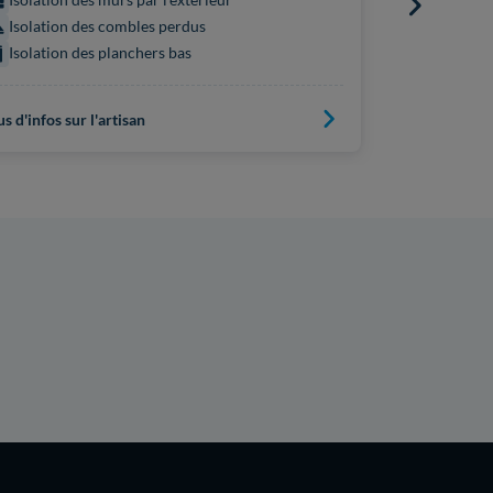
Isolation
Isolation des combles perdus
Isolatio
Isolation des planchers bas
us d'infos sur l'artisan
Plus d'infos s