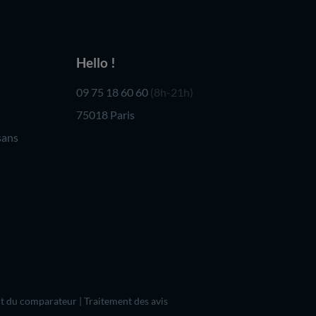
Hello !
09 75 18 60 60
(8h-21h)
75018 Paris
sans
t du comparateur
|
Traitement des avis