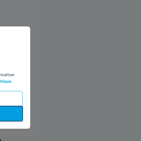
nnaliser
itique