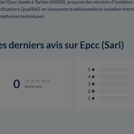
Sarl Epcc, basée à Tarbes (65000), propose des services d'isolation
tifications QualiBAT en charpente traditionnelle et isolation ther
pétences techniques.
es derniers avis sur Epcc (Sarl)
5
4
0
3
Aucun avis
2
1