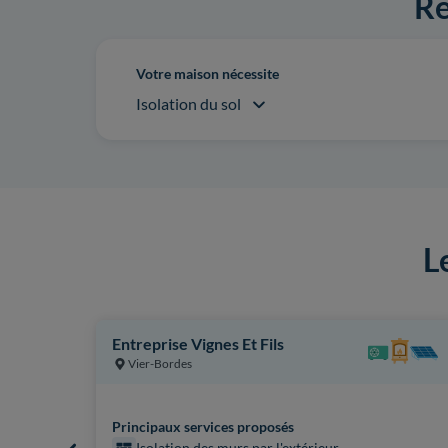
Re
Votre maison nécessite
Isolation du sol
L
Entreprise Vignes Et Fils
Vier-Bordes
Principaux services proposés
Isolation des murs par l'extérieur