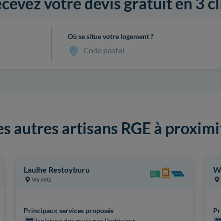
cevez votre devis gratuit en 3 cl
Où se situe votre logement ?
Code postal
es autres artisans RGE à proximi
Laulhe Restoyburu
W
Verdets
Principaux services proposés
Pr
Isolation des murs par l'extérieur