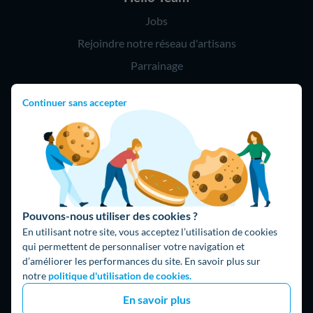
Jobs
Rejoindre notre réseau d'artisans
Parrainage
Continuer sans accepter
Hello !
09 75 18 60 60
(8h-21h)
75018 Paris
Pouvons-nous utiliser des cookies ?
En utilisant notre site, vous acceptez l’utilisation de cookies
qui permettent de personnaliser votre navigation et
d’améliorer les performances du site. En savoir plus sur
Fait avec ⚡ par Hello Watt
notre
politique d'utilisation de cookies.
© 2026 Hello Watt |
CGU
|
Mentions légales
|
Données
En savoir plus
personnelles
|
Cookies
|
Méthodologie et fonctionnement du