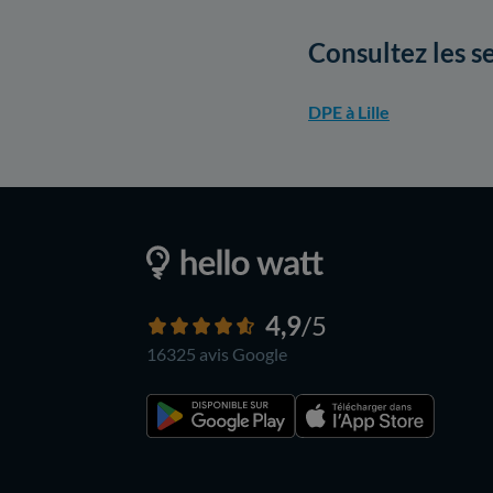
Consultez les se
DPE à Lille
4,9
/5
16325 avis
Google