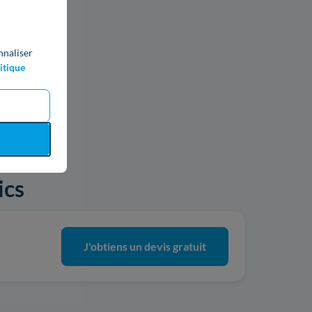
nnaliser
itique
ics
J'obtiens un devis gratuit