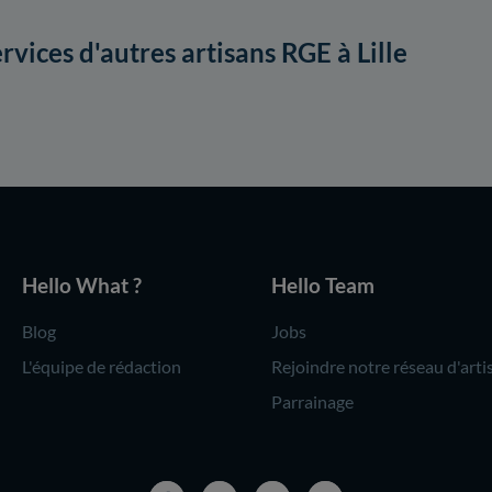
rvices d'autres artisans RGE à Lille
Hello What ?
Hello Team
Blog
Jobs
L'équipe de rédaction
Rejoindre notre réseau d'arti
Parrainage