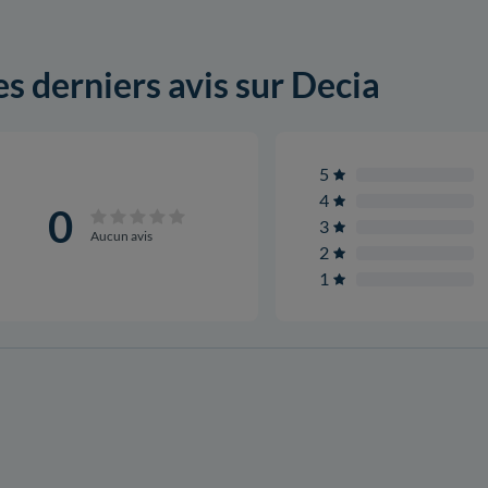
es derniers avis sur Decia
5
4
0
3
Aucun avis
2
1