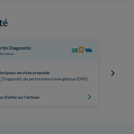
té
rtin Diagnostic
Immoexper
Bondues
Villeneuve-
incipaux services proposés
Principaux s
Diagnostic de performance énergétique (DPE)
Diagnost
us d'infos sur l'artisan
Plus d'infos s