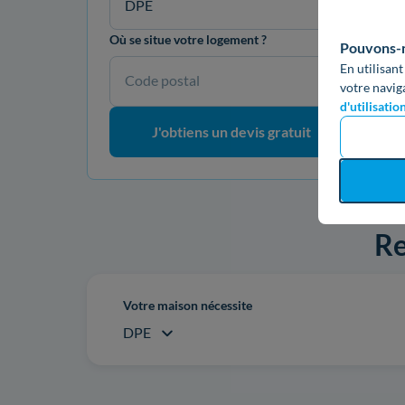
DPE
Où se situe votre logement ?
Pouvons-no
En utilisant
Code postal
votre navig
d'utilisatio
J'obtiens un devis gratuit
Re
Votre maison nécessite
DPE