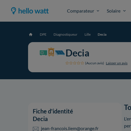
Comparateur
Solaire
DPE
Diagnostiqueur
Lille
Decia
Accueil
Decia
(Aucun avis)
Laisser un avis
To
Fiche d'identité
Decia
L'e
per
jean-francois.liem@orange.fr