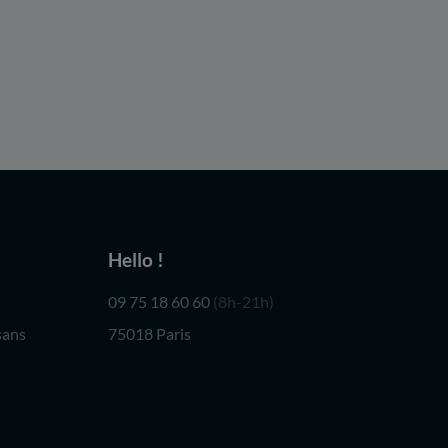
Hello !
09 75 18 60 60
(8h-21h)
sans
75018 Paris