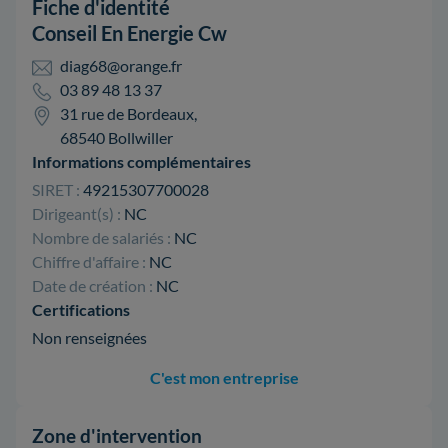
Fiche d'identité
Conseil En Energie Cw
diag68@orange.fr
03 89 48 13 37
31 rue de Bordeaux,
68540 Bollwiller
Informations complémentaires
SIRET :
49215307700028
Dirigeant(s) :
NC
Nombre de salariés :
NC
Chiffre d'affaire :
NC
Date de création :
NC
Certifications
Non renseignées
C'est mon entreprise
Zone d'intervention