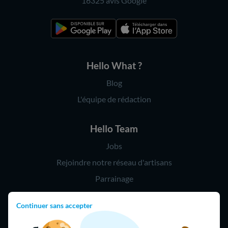
16325 avis
Google
Hello What ?
Blog
L'équipe de rédaction
Hello Team
Jobs
Rejoindre notre réseau d'artisans
Parrainage
Continuer sans accepter
Hello !
09 75 18 60 60
(8h-21h)