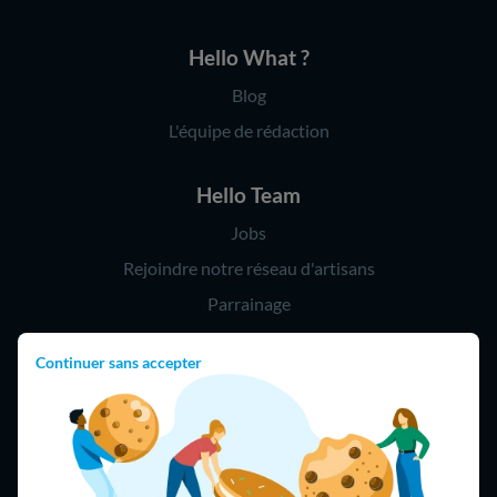
Hello What ?
Blog
L'équipe de rédaction
Hello Team
Jobs
Rejoindre notre réseau d'artisans
Parrainage
Continuer sans accepter
Hello !
09 75 18 60 60
(8h-21h)
75018 Paris