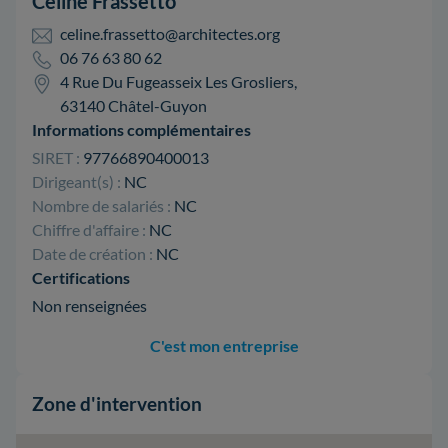
Céline Frassetto
celine.frassetto@architectes.org
06 76 63 80 62
4 Rue Du Fugeasseix Les Grosliers,
63140 Châtel-Guyon
Informations complémentaires
SIRET :
97766890400013
Dirigeant(s) :
NC
Nombre de salariés :
NC
Chiffre d'affaire :
NC
Date de création :
NC
Certifications
Non renseignées
C'est mon entreprise
Zone d'intervention