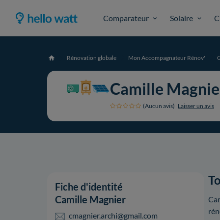
Comparateur
Solaire
C
Rénovation globale
Mon Accompagnateur Rénov'
Accueil
Camille Magnie
(Aucun avis)
Laisser un avis
To
Fiche d'identité
Camille Magnier
Cam
rén
cmagnier.archi@gmail.com