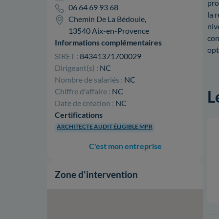
pro
06 64 69 93 68
la 
Chemin De La Bédoule,
niv
13540 Aix-en-Provence
con
Informations complémentaires
opt
SIRET :
84341371700029
Dirigeant(s) :
NC
Nombre de salariés :
NC
Chiffre d'affaire :
NC
L
Date de création :
NC
Certifications
ARCHITECTE AUDIT ÉLIGIBLE MPR
C'est mon entreprise
Zone d'intervention