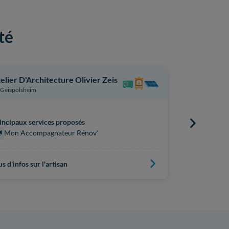
té
elier D'Architecture Olivier Zeis
Henry Phil
Geispolsheim
Thierville-
incipaux services proposés
Principaux s
Mon Accompagnateur Rénov'
Mon Acc
us d'infos sur l'artisan
Plus d'infos s