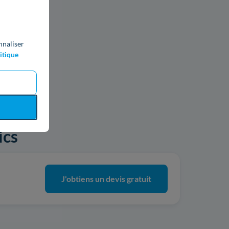
nnaliser
itique
ics
J'obtiens un devis gratuit