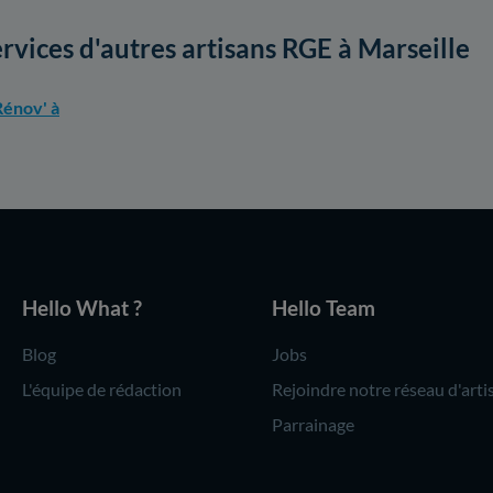
ervices d'autres artisans RGE à Marseille
énov' à
Hello What ?
Hello Team
Blog
Jobs
L'équipe de rédaction
Rejoindre notre réseau d'arti
Parrainage