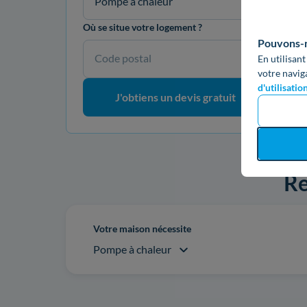
Pompe à chaleur
Où se situe votre logement ?
Pouvons-no
Code postal
En utilisant
votre navig
d'utilisatio
J'obtiens un devis gratuit
Re
Votre maison nécessite
Pompe à chaleur