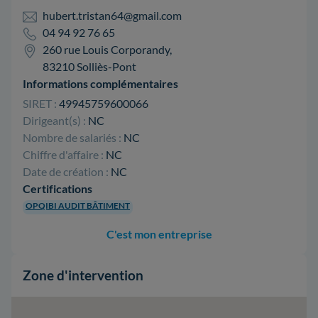
hubert.tristan64@gmail.com
04 94 92 76 65
260 rue Louis Corporandy,
83210 Solliès-Pont
Informations complémentaires
SIRET :
49945759600066
Dirigeant(s) :
NC
Nombre de salariés :
NC
Chiffre d'affaire :
NC
Date de création :
NC
Certifications
OPQIBI AUDIT BÂTIMENT
C'est mon entreprise
Zone d'intervention