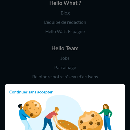
Hello What ?
Blog
L'équipe de rédaction
Hello Watt Espagne
Hello Team
Jobs
Parrainage
Rejoindre notre réseau d'artisans
Continuer sans accepter
Hello !
09 75 18 60 60
(8h-21h)
75018 Paris