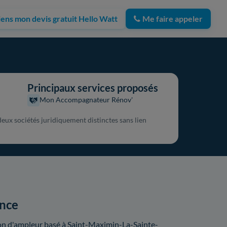
iens mon devis gratuit Hello Watt
Me faire appeler
Principaux services proposés
Mon Accompagnateur Rénov'
eux sociétés juridiquement distinctes sans lien
ence
ion d'ampleur basé à Saint-Maximin-La-Sainte-