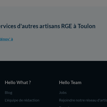
ervices d'autres artisans RGE à Toulon
énov' à
Hello What ?
Hello Team
Blog
Jobs
L'équipe de rédaction
Rejoindre notre réseau d'arti