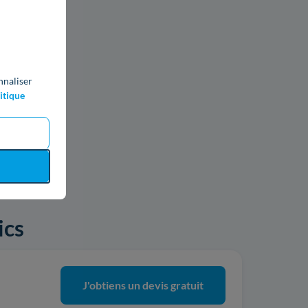
nnaliser
itique
ics
J'obtiens un devis gratuit