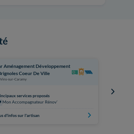
té
ar Aménagement Développement
Bexther
Carcès
Brignoles Coeur De Ville
Vins-sur-Caramy
Principaux s
incipaux services proposés
Mon Acc
Mon Accompagnateur Rénov'
us d'infos sur l'artisan
Plus d'infos s