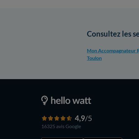
Consultez les s
Mon Accompagnateur R
Toulon
4,9
/5
16325 avis
Google