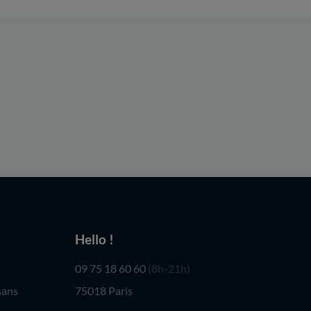
Hello !
09 75 18 60 60
(8h-21h)
sans
75018 Paris