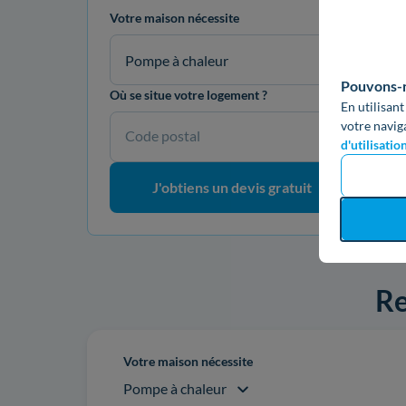
Votre maison nécessite
Pompe à chaleur
Pouvons-no
Où se situe votre logement ?
En utilisant
votre navig
Code postal
d'utilisatio
J'obtiens un devis gratuit
Re
Votre maison nécessite
Pompe à chaleur