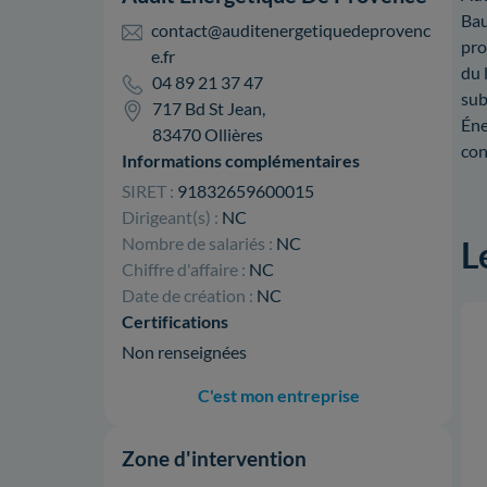
Bau
contact@auditenergetiquedeprovenc
pro
e.fr
du 
04 89 21 37 47
sub
717 Bd St Jean,
Éne
83470 Ollières
con
Informations complémentaires
SIRET :
91832659600015
Dirigeant(s) :
NC
Nombre de salariés :
NC
L
Chiffre d'affaire :
NC
Date de création :
NC
Certifications
Non renseignées
C'est mon entreprise
Zone d'intervention