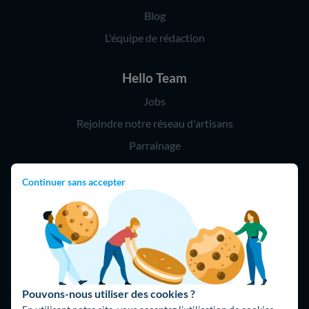
Blog
L'équipe de rédaction
Hello Team
Jobs
Rejoindre notre réseau d'artisans
Parrainage
Continuer sans accepter
Hello !
09 75 18 60 60
(8h-21h)
75018 Paris
Pouvons-nous utiliser des cookies ?