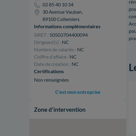
rén
02 85 40 10 34
pro
30 Avenue Vauban,
com
89100 Collemiers
Acc
Informations complémentaires
pou
SIRET :
50503704400094
pra
Dirigeant(s) :
NC
Nombre de salariés :
NC
Chiffre d'affaire :
NC
Date de création :
NC
L
Certifications
Non renseignées
C'est mon entreprise
Zone d'intervention