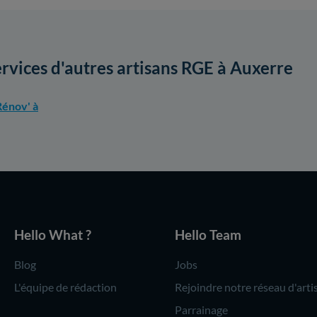
ervices d'autres artisans RGE à Auxerre
énov' à
Hello What ?
Hello Team
Blog
Jobs
L'équipe de rédaction
Rejoindre notre réseau d'arti
Parrainage