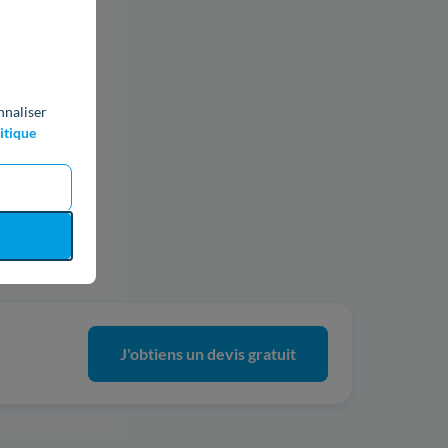
nnaliser
itique
ics
J'obtiens un devis gratuit