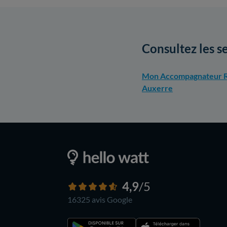
Consultez les s
Mon Accompagnateur R
Auxerre
4,9
/5
16325 avis
Google