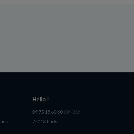
Hello !
09 75 18 60 60
(8h-21h)
sans
75018 Paris