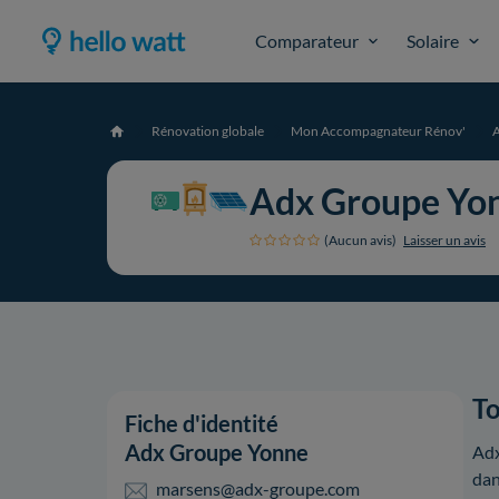
Comparateur
Solaire
Rénovation globale
Mon Accompagnateur Rénov'
Accueil
Adx Groupe Yo
(Aucun avis)
Laisser un avis
To
Fiche d'identité
Adx Groupe Yonne
Adx
dan
marsens@adx-groupe.com