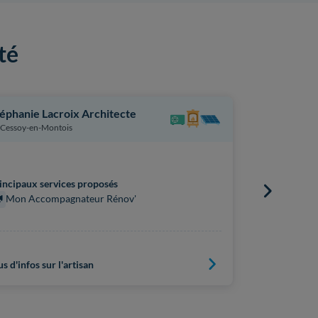
té
éphanie Lacroix Architecte
Armoni Arc
Cessoy-en-Montois
Darvault
incipaux services proposés
Principaux s
Mon Accompagnateur Rénov'
Mon Acc
us d'infos sur l'artisan
Plus d'infos s