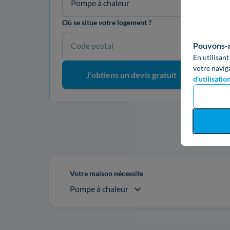
Pompe à chaleur
Où se situe votre logement ?
Pouvons-no
Code postal
En utilisant
votre navig
J'obtiens un devis gratuit
d'utilisatio
Re
Votre maison nécessite
Pompe à chaleur