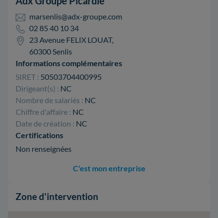
Adx Groupe Picardie
marsenlis@adx-groupe.com
02 85 40 10 34
23 Avenue FELIX LOUAT,
60300 Senlis
Informations complémentaires
SIRET :
50503704400995
Dirigeant(s) :
NC
Nombre de salariés :
NC
Chiffre d'affaire :
NC
Date de création :
NC
Certifications
Non renseignées
C'est mon entreprise
Zone d'intervention