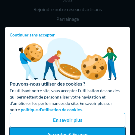
Rejoindre notre réseau d'artisans
Parrainage
Continuer sans accepter
Hello !
09 75 18 60 60
(8h-21h)
75018 Paris
Pouvons-nous utiliser des cookies ?
En utilisant notre site, vous acceptez l’utilisation de cookies
qui permettent de personnaliser votre navigation et
d’améliorer les performances du site. En savoir plus sur
Fait avec ⚡ par Hello Watt
notre
politique d'utilisation de cookies.
© 2026 Hello Watt |
CGU
|
Mentions légales
|
Données
En savoir plus
personnelles
|
Cookies
|
Méthodologie et fonctionnement du
comparateur
|
Traitement des avis
Accepter & Fermer