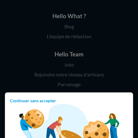
Hello What ?
Blog
L'équipe de rédaction
Hello Team
Jobs
Rejoindre notre réseau d'artisans
Parrainage
Continuer sans accepter
Hello !
09 75 18 60 60
(8h-21h)
75018 Paris