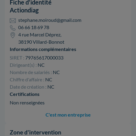
Fiche d'identité
Actiondiag
stephane.moiroud@gmail.com
06 66 18 69 78
4 rue Marcel Déprez,
38190 Villard-Bonnot
Informations complémentaires
SIRET :
79765617000033
Dirigeant(s) :
NC
Nombre de salariés :
NC
Chiffre d'affaire :
NC
Date de création :
NC
Certifications
Non renseignées
C'est mon entreprise
Zone d'intervention