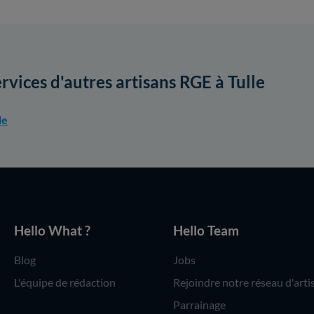
rvices d'autres artisans RGE à Tulle
le
Hello What ?
Hello Team
Blog
Jobs
L'équipe de rédaction
Rejoindre notre réseau d'arti
Parrainage