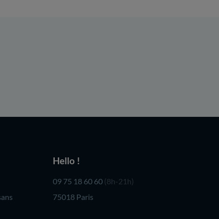
Hello !
09 75 18 60 60
(8h-21h)
sans
75018 Paris