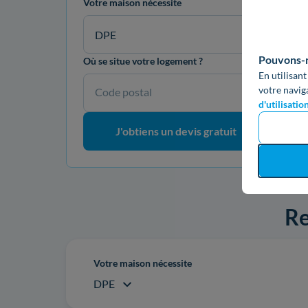
Votre maison nécessite
DPE
Pouvons-no
Où se situe votre logement ?
En utilisant
votre navig
Code postal
d'utilisatio
J'obtiens un devis gratuit
Re
Votre maison nécessite
DPE