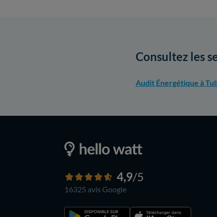
Consultez les se
Audit Énergétique à Tul
4,9
/5
16325 avis
Google