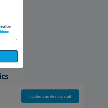
nnaliser
itique
ics
J'obtiens un devis gratuit