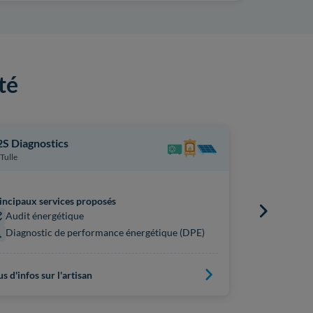
té
S Diagnostics
Diag Sud O
Tulle
Puy-l'Évêqu
incipaux services proposés
Principaux s
Audit énergétique
Audit én
Diagnostic de performance énergétique (DPE)
Diagnost
us d'infos sur l'artisan
Plus d'infos s