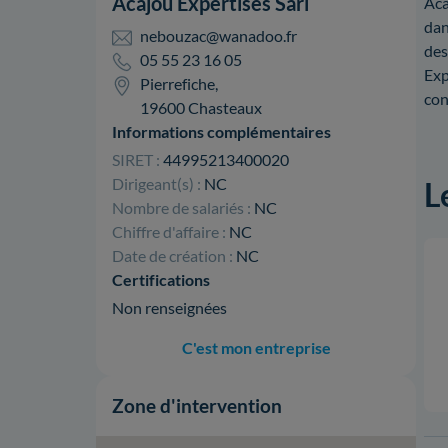
Acajou Expertises Sarl
Aca
dan
nebouzac@wanadoo.fr
des
05 55 23 16 05
Exp
Pierrefiche,
con
19600 Chasteaux
Informations complémentaires
SIRET :
44995213400020
Dirigeant(s) :
NC
L
Nombre de salariés :
NC
Chiffre d'affaire :
NC
Date de création :
NC
Certifications
Non renseignées
C'est mon entreprise
Zone d'intervention