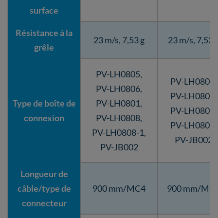
surface
Résistance à la
23 m/s, 7,53 g
23 m/s, 7,53 
grêle
PV-LH0805,
PV-LH0805,
PV-LH0806,
PV-LH0806,
Type de boîte de
PV-LH0801,
PV-LH0801,
connexion
PV-LH0808,
PV-LH0808,
PV-LH0808-1,
PV-JB002
PV-JB002
Longueur de
câble/type de
900 mm/MC4
900 mm/MC
connecteur