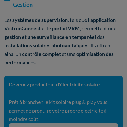
Gestion
Les
systèmes de supervision
, tels que l'
application
VictronConnect
et le
portail VRM
, permettent une
gestion et une surveillance en temps réel
des
installations solaires photovoltaïques
. Ils offrent
ainsi un
contrôle complet
et une
optimisation des
performances
.
Devenez producteur d'électricité solaire
Prêt à brancher, le kit solaire plug & play vous
permet de produire votre propre électricité à
moindre coût.