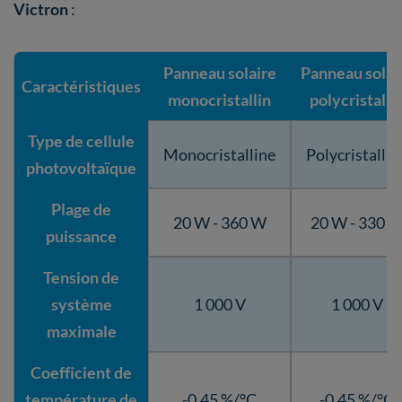
Victron
:
Panneau solaire
Panneau solai
Caractéristiques
monocristallin
polycristalli
Type de cellule
Monocristalline
Polycristallin
photovoltaïque
Plage de
20 W - 360 W
20 W - 330 
puissance
Tension de
système
1 000 V
1 000 V
maximale
Coefficient de
température de
-0.45 %/°C
-0.45 %/°C