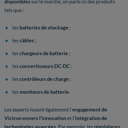
disponibles
sur le marché, on parle ici des produits
tels que :
les
batteries de stockage
;
les
câbles
;
les
chargeurs de batterie
;
les
convertisseurs DC-DC
;
les
contrôleurs de charge
;
les
moniteurs de batterie
.
Les experts louent également l'
engagement de
Victron envers l'innovation
et l'
intégration de
technologies avancées
. Par exemple, les
régulateurs