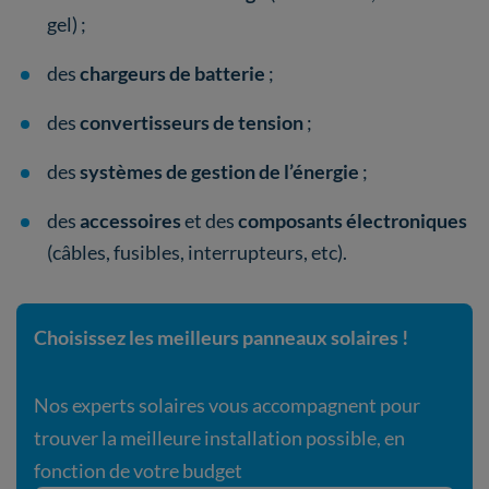
gel) ;
des
chargeurs de batterie
;
des
convertisseurs de tension
;
des
systèmes de gestion de l’énergie
;
des
accessoires
et des
composants électroniques
(câbles, fusibles, interrupteurs, etc).
Choisissez les meilleurs panneaux solaires !
Nos experts solaires vous accompagnent pour
trouver la meilleure installation possible, en
fonction de votre budget