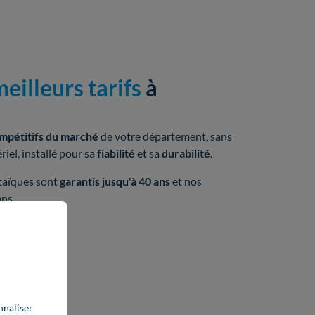
eilleurs tarifs
à
mpétitifs du marché
de votre département, sans
iel, installé pour sa
fiabilité
et sa
durabilité
.
taïques sont
garantis jusqu'à 40 ans
et nos
ns.
nnaliser