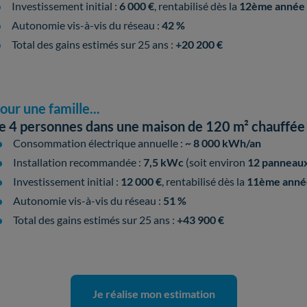
Investissement initial :
6 000 €
, rentabilisé dès la
12ème année
Autonomie vis-à-vis du réseau :
42 %
Total des gains estimés sur 25 ans :
+20 200 €
our une famille...
e 4 personnes dans une maison de 120 m² chauffée à
Consommation électrique annuelle :
~ 8 000 kWh/an
Installation recommandée :
7,5 kWc
(soit environ
12 panneaux 
Investissement initial :
12 000 €
, rentabilisé dès la
11ème anné
Autonomie vis-à-vis du réseau :
51 %
Total des gains estimés sur 25 ans :
+43 900 €
Je réalise mon estimation