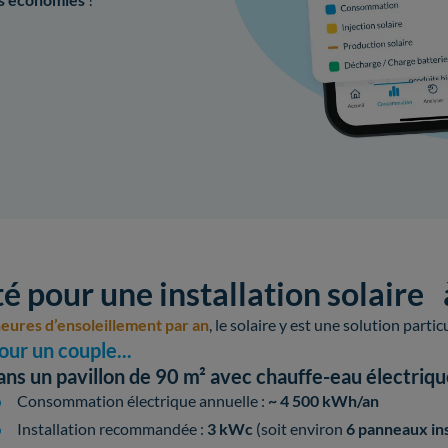
té pour une installation solair
eures d’ensoleillement par an
, le solaire y est une solution parti
our un couple...
ans un pavillon de 90 m² avec chauffe-eau électriq
Consommation électrique annuelle :
~ 4 500 kWh/an
Installation recommandée :
3 kWc
(soit environ
6 panneaux ins