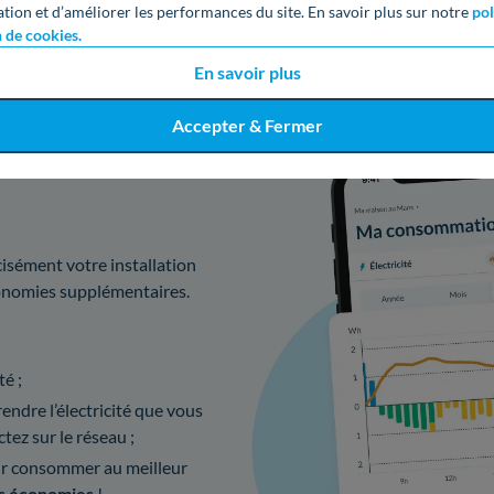
ation et d’améliorer les performances du site. En savoir plus sur notre
pol
n de cookies.
En savoir plus
Accepter & Fermer
solaire avec
isément votre installation
conomies supplémentaires.
té ;
ndre l’électricité que vous
tez sur le réseau ;
r consommer au meilleur
s économies
!