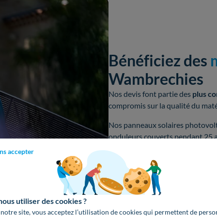
Bénéficiez des
m
Wambrechies
Nos devis font partie des
plus co
compromis sur la qualité du matér
Nos panneaux solaires photovol
onduleurs couverts pendant 25 a
ns accepter
Obtenir un devis gratuit
us utiliser des cookies ?
 notre site, vous acceptez l’utilisation de cookies qui permettent de perso