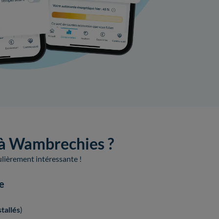
e à Wambrechies ?
culièrement intéressante !
ue
tallés
)