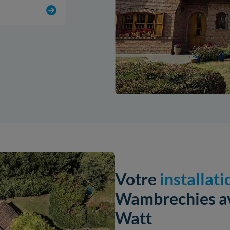
Votre
installati
Wambrechies ave
Watt