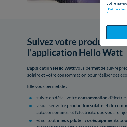
votre navig
d'utilisatio
Suivez votre production 
l'application Hello Watt
L'application Hello Watt
vous permet de suivre préc
solaire et votre consommation pour réaliser des é
Elle vous permet de :
suivre en détail votre
consommation
d’électrici
visualiser votre
production solaire
et de compre
autoconsommez, et l’électricité que vous réinjec
et surtout
mieux piloter vos équipements
pou
moment et ainsi vous assurer de
maximiser vo