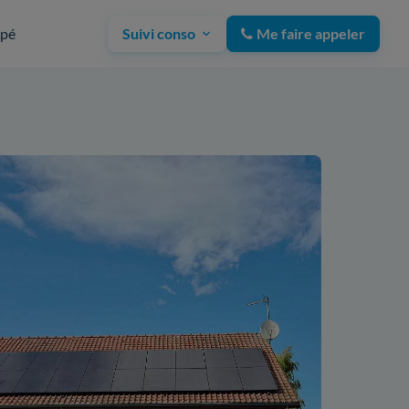
upé
Suivi conso
Me faire appeler