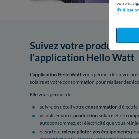
votre navig
d'utilisatio
Suivez votre production 
l'application Hello Watt
L'application Hello Watt
vous permet de suivre préc
solaire et votre consommation pour réaliser des é
Elle vous permet de :
suivre en détail votre
consommation
d’électrici
visualiser votre
production solaire
et de compre
autoconsommez, et l’électricité que vous réinjec
et surtout
mieux piloter vos équipements
pou
moment et ainsi vous assurer de
maximiser vo