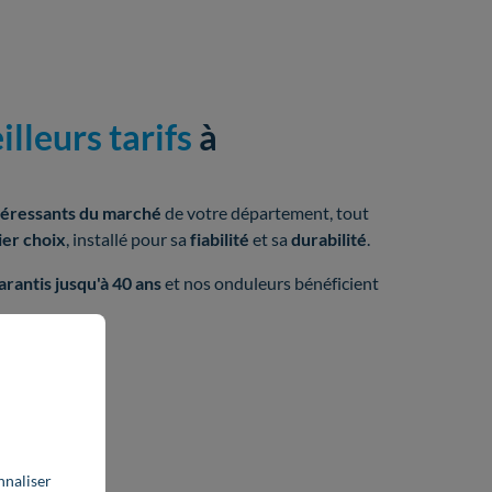
illeurs tarifs
à
téressants du marché
de votre département, tout
ier choix
, installé pour sa
fiabilité
et sa
durabilité
.
arantis jusqu'à 40 ans
et nos onduleurs bénéficient
nnaliser