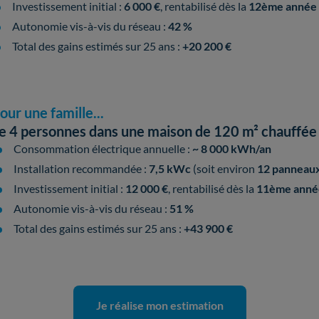
Investissement initial :
6 000 €
, rentabilisé dès la
12ème année
Autonomie vis-à-vis du réseau :
42 %
Total des gains estimés sur 25 ans :
+20 200 €
our une famille...
e 4 personnes dans une maison de 120 m² chauffée à
Consommation électrique annuelle :
~ 8 000 kWh/an
Installation recommandée :
7,5 kWc
(soit environ
12 panneaux 
Investissement initial :
12 000 €
, rentabilisé dès la
11ème anné
Autonomie vis-à-vis du réseau :
51 %
Total des gains estimés sur 25 ans :
+43 900 €
Je réalise mon estimation