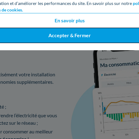
ation et d’améliorer les performances du site. En savoir plus sur notre
pol
n de cookies.
En savoir plus
Accepter & Fermer
solaire avec
isément votre installation
conomies supplémentaires.
té ;
ndre l’électricité que vous
tez sur le réseau ;
r consommer au meilleur
s économies
!