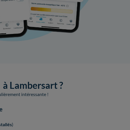
e à Lambersart ?
culièrement intéressante !
ue
tallés
)