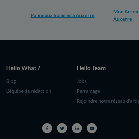
Mon Accomp
Panneaux Solaires à Auxerre
Auxerre
Hello What ?
Hello Team
Blog
Jobs
L'équipe de rédaction
Parrainage
Rejoindre notre réseau d'arti