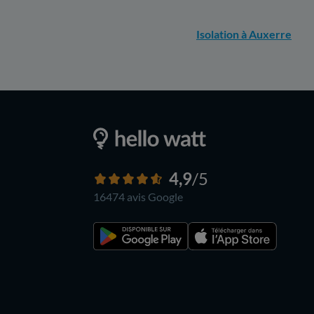
Isolation à Auxerre
4,9
/5
16474 avis
Google