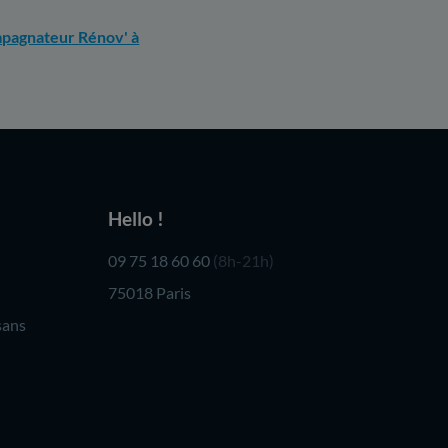
agnateur Rénov' à
Hello !
09 75 18 60 60
(8h-21h)
75018 Paris
sans