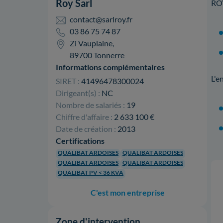
Roy Sarl
ROY
contact@sarlroy.fr
03 86 75 74 87
Zi Vauplaine,
89700 Tonnerre
Informations complémentaires
L'e
SIRET :
41496478300024
Dirigeant(s) :
NC
Nombre de salariés :
19
Chiffre d'affaire :
2 633 100 €
Date de création :
2013
Certifications
QUALIBAT ARDOISES
QUALIBAT ARDOISES
QUALIBAT ARDOISES
QUALIBAT ARDOISES
QUALIBAT PV < 36 KVA
C'est mon entreprise
Zone d'intervention