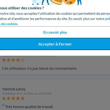
us utiliser des cookies ?
Christine Roger
 notre site, vous acceptez l’utilisation de cookies qui permettent de perso
Installation d'un 3,0 kWc en décembre 2019
ation et d’améliorer les performances du site. En savoir plus sur notre
pol
n de cookies.
super bon travail et très sérieux les jeunes
En savoir plus
Accepter & Fermer
Martine Denooz
Installation d'un 3,0 kWc en octobre 2017
Cet utilisateur n'a pas laissé de commentaire.
Yannick Leroy
Installation d'un 3,0 kWc en août 2018
Très bonne qualité de travail