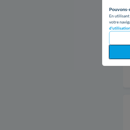
Pouvons-no
En utilisant
votre navig
d'utilisatio