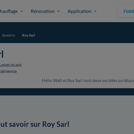
hauffage
Rénovation
Application
J'obt
Auxerre
Roy Sarl
l
Laisser un avis
périence
Hello Watt et Roy Sarl sont deux sociétés juridique
ut savoir sur Roy Sarl