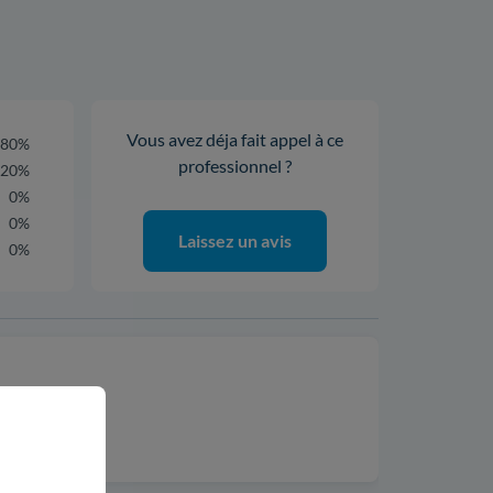
Vous avez déja fait appel à ce
80%
professionnel ?
20%
0%
0%
Laissez un avis
0%