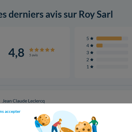
es derniers avis sur Roy Sarl
5
4
4,8
3
5 avis
2
1
Jean Claude Leclercq
Installation d'un 3,0 kWc en janvier 2018
ns accepter
Cet utilisateur n'a pas laissé de commentaire.