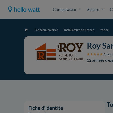
Comparateur
Solaire
C
Panneaux solaires
Installateurs en France
Yonne
Accueil
Roy Sar
5 avis
12 années d'ex
To
Fiche d'identité