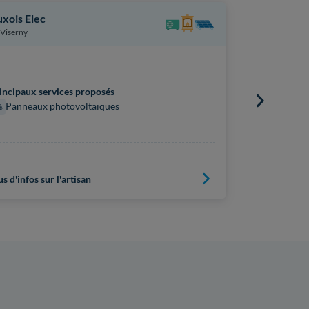
xois Elec
Aubenergie
Viserny
Photovolta
Buchères
incipaux services proposés
Principaux s
Panneaux photovoltaïques
Panneaux
us d'infos sur l'artisan
Plus d'infos s