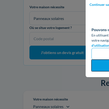
Continuer sa
Votre maison nécessite
Panneaux solaires
Où se situe votre logement ?
Pouvons-no
En utilisant
Code postal
votre navig
d'utilisatio
J'obtiens un devis gratuit
Re
Votre maison nécessite
Panneaux solaires