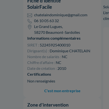
Fiche d'identité
SolairFacile
Sol
L'e
chatelaindominique@gmail.com
cli
06 10 05 63 32
Le Grand Lugues,
58270 Beaumont-Sardolles
Informations complémentaires
SIRET :
52245925400010
Dirigeant(s) :
Dominique CHATELAIN
Nombre de salariés :
NC
Chiffre d'affaire :
NC
Date de création :
2010
Certifications
Non renseignées
C'est mon entreprise
Zone d'intervention