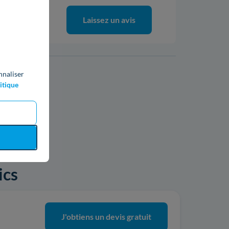
0%
Laissez un avis
0%
nnaliser
itique
ics
J'obtiens un devis gratuit