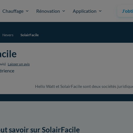
Chauffage
Rénovation
Application
J'obt
Nevers
SolairFacile
cile
vis)
Laisser un avis
érience
Hello Watt et SolairFacile sont deux sociétés juridique
ut savoir sur SolairFacile