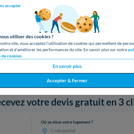
Aucun avis
ns accepter
2
1
us utiliser des cookies ?
 notre site, vous acceptez l’utilisation de cookies qui permettent de perso
ation et d’améliorer les performances du site. En savoir plus sur notre
pol
n de cookies.
En savoir plus
Accepter & Fermer
cevez votre devis gratuit en 3 cl
Où se situe votre logement ?
Code postal