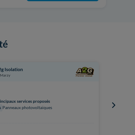
té
g Isolation
Beaufils Én
Marzy
Marigny
incipaux services proposés
Principaux s
Panneaux photovoltaïques
Panneaux