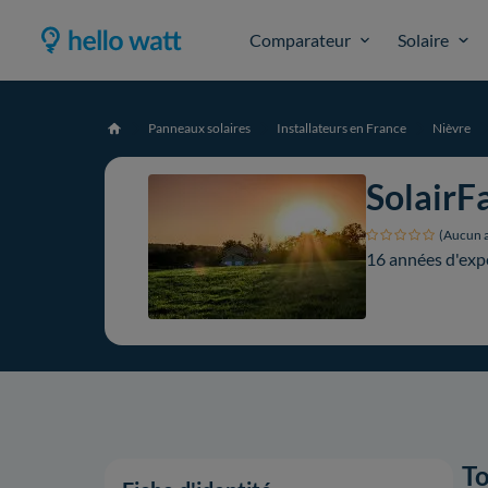
Comparateur
Solaire
Panneaux solaires
Installateurs en France
Nièvre
Accueil
SolairFa
(Aucun a
16 années d'exp
To