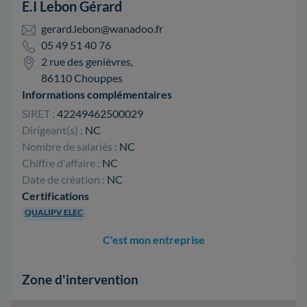
E.I Lebon Gérard
gerard.lebon@wanadoo.fr
05 49 51 40 76
2 rue des genièvres,
86110 Chouppes
Informations complémentaires
SIRET :
42249462500029
Dirigeant(s) :
NC
Nombre de salariés :
NC
Chiffre d'affaire :
NC
Date de création :
NC
Certifications
QUALIPV ELEC
C'est mon entreprise
Zone d'intervention