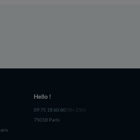
Hello !
09 75 18 60 60
(8h-21h)
75018 Paris
sans