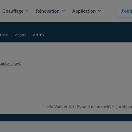
Chauffage
Rénovation
Application
J'obt
Loire
Angers
Arti Pv
Laisser un avis
Hello Watt et Arti Pv sont deux sociétés juridique