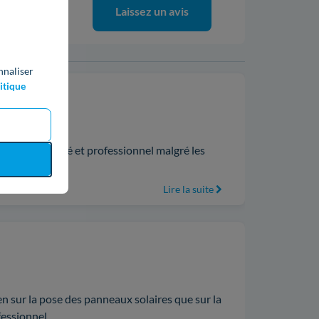
Laissez un avis
0%
nnaliser
itique
avail de qualité et professionnel malgré les
prise a .
Lire la suite
ien sur la pose des panneaux solaires que sur la
essionnel .