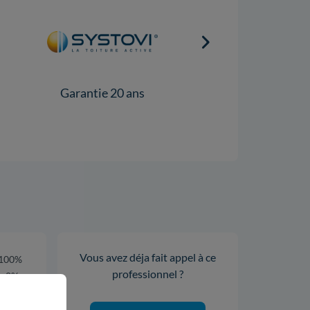
Garantie 20 ans
Garantie 5 ans
Vous avez déja fait appel à ce
100%
professionnel ?
0%
0%
0%