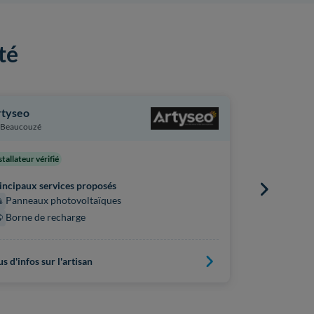
té
rtyseo
JCM Solar
Beaucouzé
Beaucouzé
stallateur vérifié
Principaux s
incipaux services proposés
Panneaux
Panneaux photovoltaïques
Borne de recharge
us d'infos sur l'artisan
Plus d'infos s