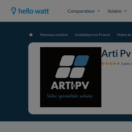
Comparateur
Solaire
Panneaux solaires
Installateurs en France
Maine-et-
Accueil
Arti Pv
3 avis