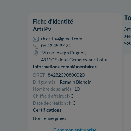
To
Fiche d'identité
Arti Pv
Art
aer
rb.artipv@gmail.com
vou
06 43 45 97 74
35 rue Joseph Cugnot,
49130 Sainte-Gemmes-sur-Loire
Informations complémentaires
SIRET :
84282390800020
Dirigeant(s) :
Romain Blandin
Nombre de salariés :
10
Chiffre d'affaire :
NC
Date de création :
NC
Certifications
Non renseignées
C'est mon entreprise