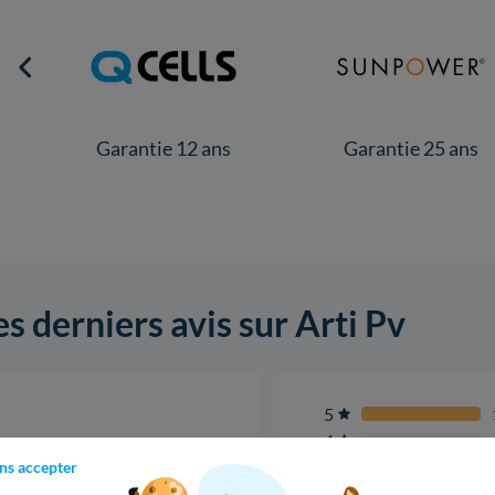
Garantie 25 ans
Garantie 12 ans
es derniers avis sur Arti Pv
5
4
5,0
3
ns accepter
3 avis
2