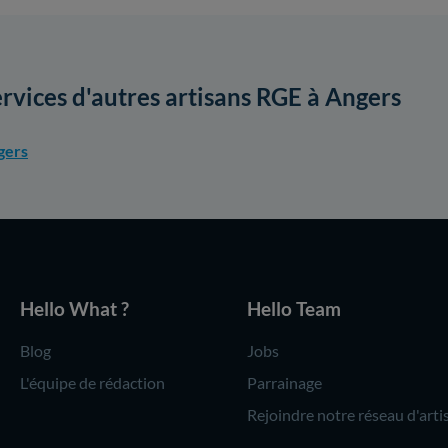
ervices d'autres artisans RGE à Angers
gers
Hello What ?
Hello Team
Blog
Jobs
L'équipe de rédaction
Parrainage
Rejoindre notre réseau d'arti