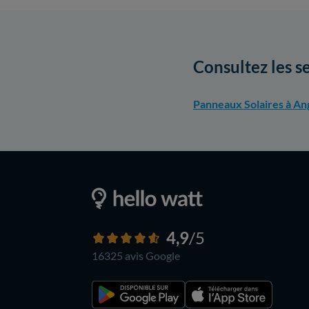
Consultez les s
Panneaux Solaires à An
4,9
/5
16325 avis
Google