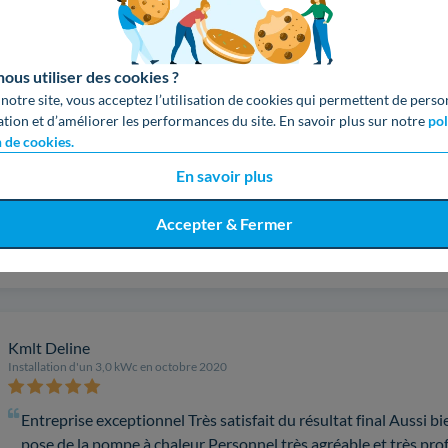
1
us utiliser des cookies ?
 notre site, vous acceptez l’utilisation de cookies qui permettent de perso
ation et d’améliorer les performances du site. En savoir plus sur notre
pol
David
n de cookies.
Installation d'un 3,0 kWc en décembre 2020
En savoir plus
Entreprise de bon conseil qui a été a l'écoute de nos besoins. Tr
Accepter & Fermer
contraintes techniques de l existant. Pleinement satisfait. Entre
Kmlt Deline
Installation d'un 3,0 kWc en octobre 2020
Entreprise exceptionnel Très satisfait du résultat final Aussi b
pose de la pompe à chaleur Personnel très agréable et très prof