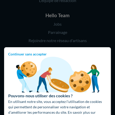
L'équipe de rédaction
Hello Team
Jobs
Parrainage
Rejoindre notre réseau d'artisans
Continuer sans accepter
Hello !
09 75 18 60 60
(8h-21h)
75018 Paris
Pouvons-nous utiliser des cookies ?
En utilisant notre site, vous acceptez l’utilisation de cookies
qui permettent de personnaliser votre navigation et
d’améliorer les performances du site. En savoir plus sur