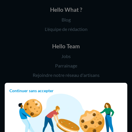
Hello What ?
Blog
L'équipe de rédaction
Hello Team
Jobs
Parrainage
Rejoindre notre réseau d'artisans
Continuer sans accepter
Hello !
09 75 18 60 60
(8h-21h)
75018 Paris