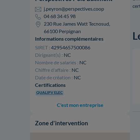
cer
j.peyron@perspectives.coop
04 68 34 45 98
230 Rue James Watt Tecnosud,
66100 Perpignan
L
Informations complémentaires
SIRET :
42954657500086
Dirigeant(s) :
NC
Nombre de salariés :
NC
Chiffre d'affaire :
NC
Date de création :
NC
Certifications
QUALIPV ELEC
C'est mon entreprise
Zone d'intervention