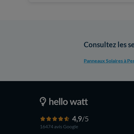
Consultez les s
Panneaux Solaires à Pe
4,9
/5
16474 avis
Google