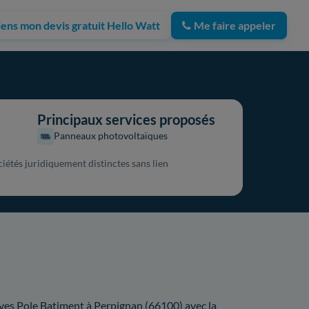
iens mon devis gratuit Hello Watt
Me faire appeler
Principaux services proposés
Panneaux photovoltaïques
iétés juridiquement distinctes sans lien
ives Pole Batiment à Perpignan (66100) avec la