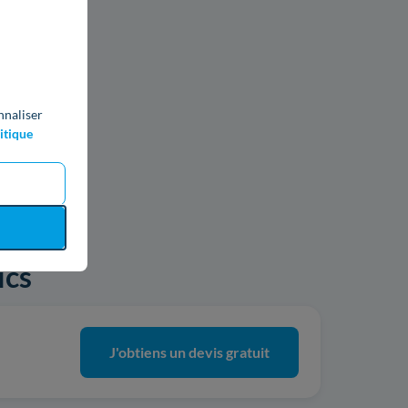
nnaliser
itique
ics
J'obtiens un devis gratuit