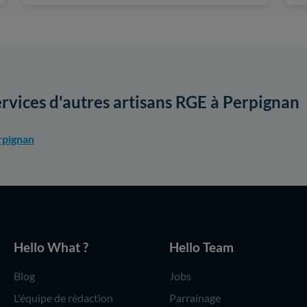
ervices d'autres artisans RGE à Perpignan
rpignan
Hello What ?
Hello Team
Blog
Jobs
L'équipe de rédaction
Parrainage