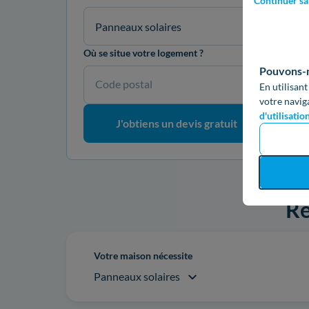
Continuer sa
Panneaux solaires
Où se situe votre logement ?
Pouvons-no
Code postal
En utilisant
votre navig
d'utilisatio
J'obtiens un devis gratuit
Re
Votre maison nécessite
Panneaux solaires