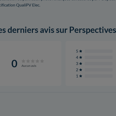
tification QualiPV Elec.
es derniers avis sur Perspective
5
4
0
3
Aucun avis
2
1