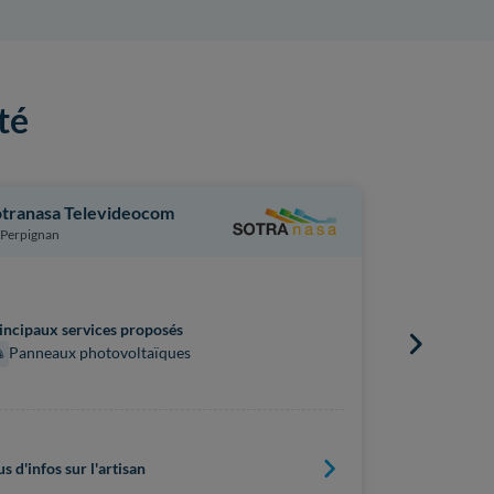
té
tranasa Televideocom
Habitat Ré
Perpignan
Cabestany
installateur vé
Principaux s
incipaux services proposés
Panneaux
Panneaux photovoltaïques
Pompe à 
Chauffe
Borne de
us d'infos sur l'artisan
Plus d'infos s