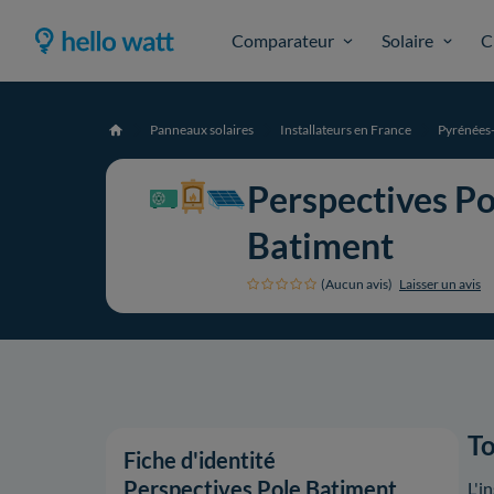
Comparateur
Solaire
C
Panneaux solaires
Installateurs en France
Pyrénées-
Accueil
Perspectives Po
Batiment
(Aucun avis)
Laisser un avis
To
Fiche d'identité
Perspectives Pole Batiment
L'i