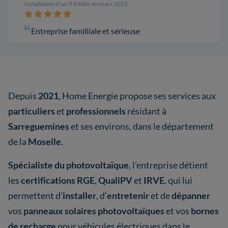
Installation d'un 9,0 kWc en mars 2025
Entreprise familliale et sérieuse
Depuis
2021
, Home Energie propose ses services aux
particuliers
et
professionnels
résidant à
Sarreguemines
et ses environs, dans le département
de la
Moselle
.
Spécialiste du photovoltaïque
, l’entreprise détient
les
certifications RGE
,
QualiPV
et
IRVE
, qui lui
permettent d’
installer
, d’
entretenir
et de
dépanner
vos
panneaux solaires photovoltaïques
et vos
bornes
de recharge
pour véhicules électriques dans le