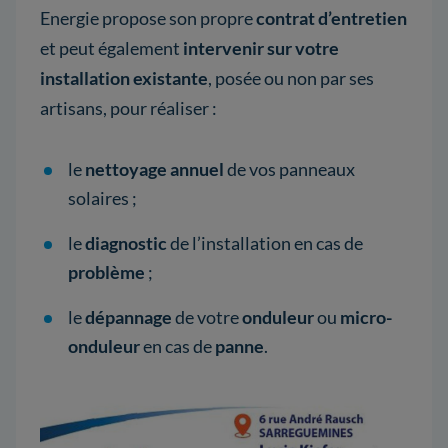
Energie propose son propre
contrat d’entretien
et peut également
intervenir sur votre
installation existante
, posée ou non par ses
artisans, pour réaliser :
le
nettoyage annuel
de vos panneaux
solaires ;
le
diagnostic
de l’installation en cas de
problème
;
le
dépannage
de votre
onduleur
ou
micro-
onduleur
en cas de
panne
.