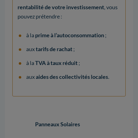
rentabilité de votre investissement
, vous
pouvez prétendre :
à la
prime à l’autoconsommation
;
aux
tarifs de rachat
;
à la
TVA à taux réduit
;
aux
aides des collectivités locales
.
Panneaux Solaires
Pann