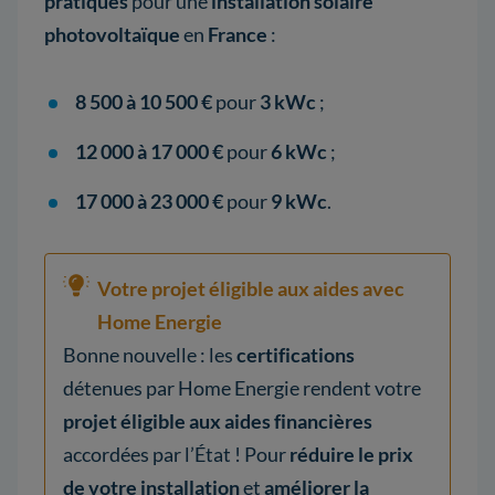
pratiqués
pour une
installation solaire
photovoltaïque
en
France
:
8 500 à 10 500 €
pour
3 kWc
;
12 000 à 17 000 €
pour
6 kWc
;
17 000 à 23 000 €
pour
9 kWc
.
Votre projet éligible aux aides avec
Home Energie
Bonne nouvelle : les
certifications
détenues par Home Energie rendent votre
projet éligible aux aides financières
accordées par l’État ! Pour
réduire le prix
de votre installation
et
améliorer la